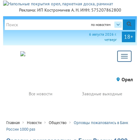
Реклама: ИП Костромичев А. Н. ИНН: 575207862800
по новостям
6 августа 2026 г.
18+
четверг
Toggle
navigat
Орел
Все новости
Заводные выходные
Главная
Новости
Общество
Орловцы пожаловались в Банк
России 1000 раз