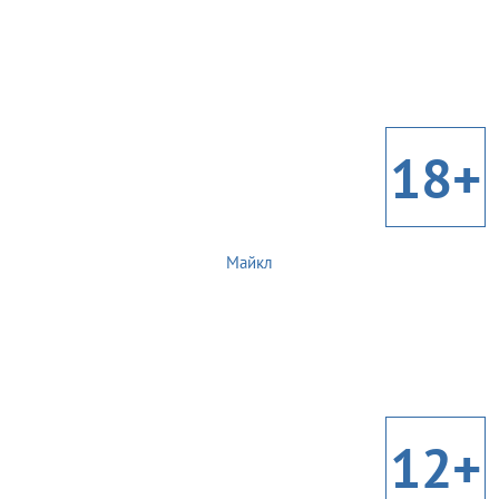
18+
Майкл
12+