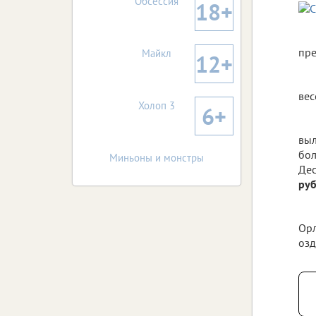
Обсессия
18+
пре
Майкл
12+
вес
Холоп 3
6+
вы
бол
Миньоны и монстры
Дес
ру
Орл
озд