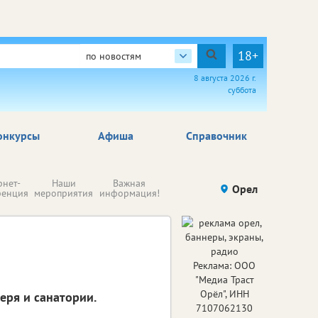
18+
по новостям
8 августа 2026 г.
суббота
онкурсы
Афиша
Справочник
Н
рнет-
Наши
Важная
Происшествия
Орел
Здоровье
комп
ренция
мероприятия
информация!
п
ре
Реклама: ООО
"Медиа Траст
Орёл", ИНН
еря и санатории.
7107062130