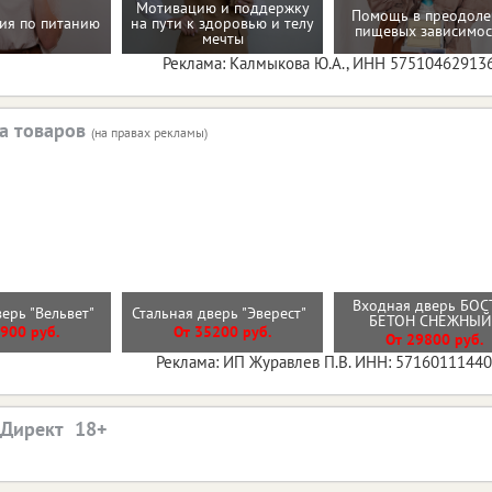
Мотивацию и поддержку
Помощь в преодол
ия по питанию
на пути к здоровью и телу
пищевых зависимос
мечты
Реклама: Калмыкова Ю.А., ИНН 57510462913
а товаров
(на правах рекламы)
Входная дверь БОС
верь "Вельвет"
Стальная дверь "Эверест"
БЕТОН СНЕЖНЫ
900 руб.
От 35200 руб.
От 29800 руб.
Реклама: ИП Журавлев П.В. ИНН: 5716011144
.Директ