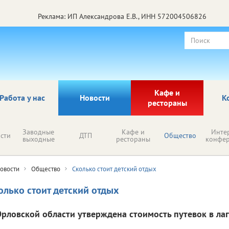
Реклама: ИП Александрова Е.В., ИНН 572004506826
Кафе и
Работа у нас
Новости
К
рестораны
Заводные
Кафе и
Инте
сти
ДТП
Общество
выходные
рестораны
конфе
овости
Общество
Сколько стоит детский отдых
олько стоит детский отдых
Орловской области утверждена стоимость путевок в лаг