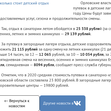
Орловские власт
путевок в детские ла
году. Цены будут зави
доставляемых услуг, сезона и продолжительности смены.
Так, отдых в санатории летом обойдется в
25 338 рубле
й (за 
енних, летних и зимних каникулах —
29 139 рублей
.
За путевку в загородные лагеря отдыха, детские оздоровите
ложить
21 115 рублей
за одну смену на летних каникулах (21 ден
ьше 14 тысяч, за 12 —
12 065
рублей, за 10 —
10 054 рубля
, за
ятидневная смена на весенних, осенних и зимних каникулах бу
бля
, семидневная —
8094 рубля
, сообщает пресс-служба губерн
Отметим, что в 2020 средняя стоимость путевки в санаторно
овской области составляла 23 800 рублей. В загородные лагер
оровительные центры — 19800 рублей.
← Вернуться к
Другие новости в
новостям