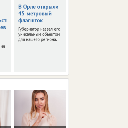
В Орле открыли
Жара в +36
45-метровый
градусов
ьствования
флагшток
накроет
цев
Орловскую
Губернатор назвал его
область
уникальным объектом
для нашего региона.
Синоптики
ния
прогнозируют
знойные четверг и
пятницу.