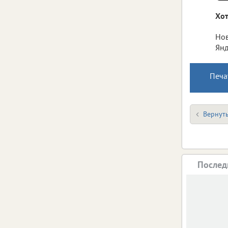
Хот
Нов
Янд
Печа
Вернуть
Послед