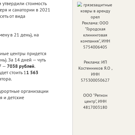
и утвердили стоимость
геря и санатории в 2021
сеть от вида
Реклама: ООО
"Городская
смену в 21 день), на
клининговая
компания", ИНН
5754006405
льные центры придется
ь). За 14 дней — чуть
Реклама: ИП
 7 —
7038 рублей
.
Костенников Я.О ,
дет стоить 1
1 563
ИНН
атора.
575300050627
-курортные организации
ООО "Регион
я и детские
центр", ИНН
4817003180