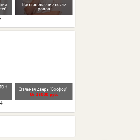
ении
Восстановление после
Домашние упражнения и
тей
родов
тренировки
6
ТОН
Стальная дверь "Гермес
Стальная дверь "Босфор"
Й
Нью"
От 25000 руб.
От 47300 руб.
04