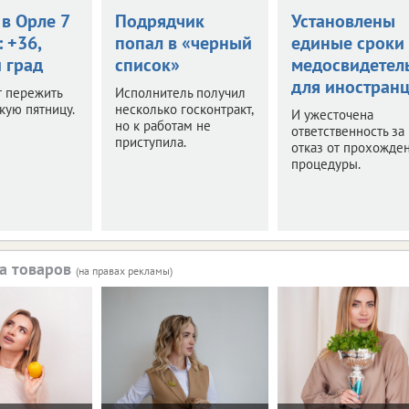
в Орле 7
Подрядчик
Установлены
: +36,
попал в «черный
единые сроки
 град
список»
медосвидетел
для иностран
т пережить
Исполнитель получил
кую пятницу.
несколько госконтракт,
И ужесточена
но к работам не
ответственность за
приступила.
отказ от прохожде
процедуры.
а товаров
(на правах рекламы)