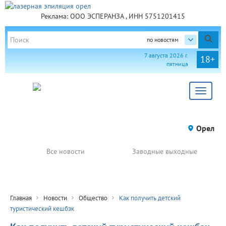
Реклама: ООО ЭСПЕРАНЗА , ИНН 5751201415
по новостям
7 августа 2026 г.
18+
пятница
Toggle
navigat
Орел
Все новости
Заводные выходные
Главная
Новости
Общество
Как получить детский
туристический кешбэк