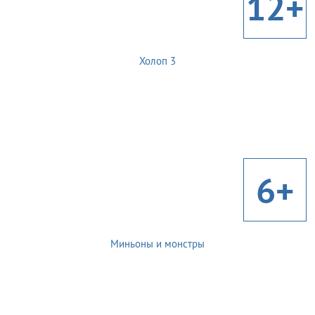
12+
Холоп 3
6+
Миньоны и монстры