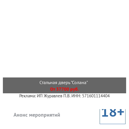
Стальная дверь "Солана"
От 37700 руб.
Реклама: ИП Журавлев П.В. ИНН: 571601114404
18+
Анонс мероприятий