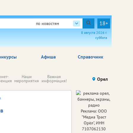
18+
по новостям
8 августа 2026 г.
суббота
онкурсы
Афиша
Справочник
Н
рнет-
Наши
Важная
Происшествия
Орел
Здоровье
комп
ренция
мероприятия
информация!
п
ре
в
ов
Реклама: ООО
"Медиа Траст
Орёл", ИНН
7107062130