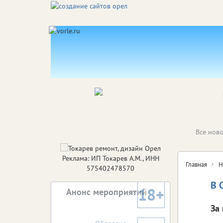
Все ново
Реклама: ИП Токарев А.М., ИНН
Главная
Н
575402478570
В 
18+
Анонс мероприятий
За