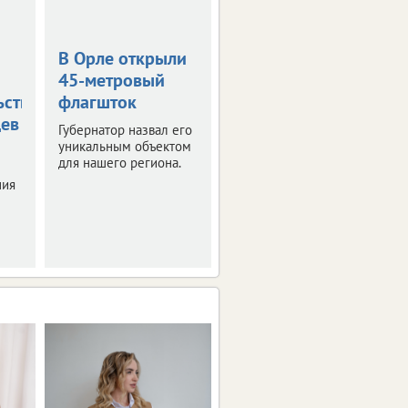
В Орле открыли
Жара в +36
45-метровый
градусов
ьствования
флагшток
накроет
цев
Орловскую
Губернатор назвал его
область
уникальным объектом
для нашего региона.
Синоптики
ния
прогнозируют
знойные четверг и
пятницу.