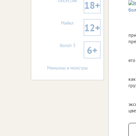
Обсессия
18+
Майкл
12+
при
пре
Холоп 3
6+
его
Миньоны и монстры
как
гру
экс
цве