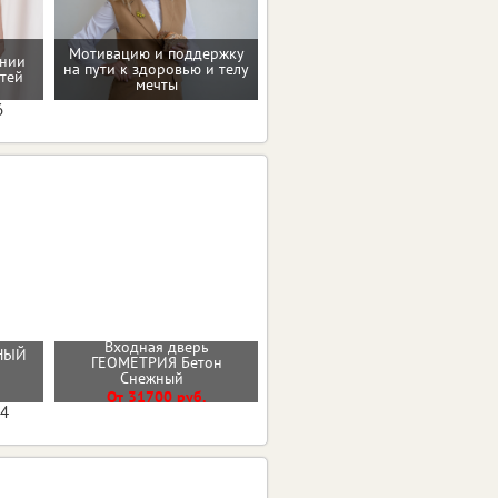
Мотивацию и поддержку
ении
Домашние упражнения и
на пути к здоровью и телу
тей
тренировки
мечты
6
Входная дверь
Входная дверь
РНЫЙ
ГЕОМЕТРИЯ Бетон
ГЕОМЕТРИЯ ЭМАЛИТ
Снежный
БЕЛЫЙ ЗЕРКАЛО
От 31700 руб.
от 33900 руб.
04