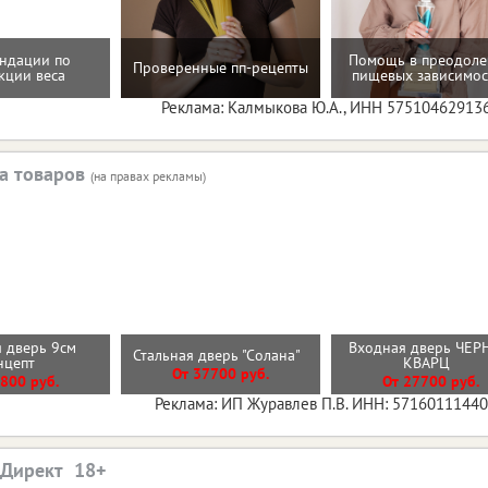
ндации по
Помощь в преодол
Проверенные пп-рецепты
кции веса
пищевых зависимос
Реклама: Калмыкова Ю.А., ИНН 57510462913
а товаров
(на правах рекламы)
 дверь 9см
Входная дверь ЧЕ
Стальная дверь "Солана"
нцепт
КВАРЦ
От 37700 руб.
800 руб.
От 27700 руб.
Реклама: ИП Журавлев П.В. ИНН: 5716011144
.Директ