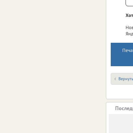
Хот
Нов
Янд
Печа
Вернуть
Послед