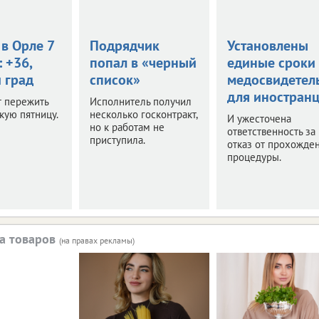
в Орле 7
Подрядчик
Установлены
: +36,
попал в «черный
единые сроки
 град
список»
медосвидетел
для иностран
т пережить
Исполнитель получил
кую пятницу.
несколько госконтракт,
И ужесточена
но к работам не
ответственность за
приступила.
отказ от прохожде
процедуры.
а товаров
(на правах рекламы)