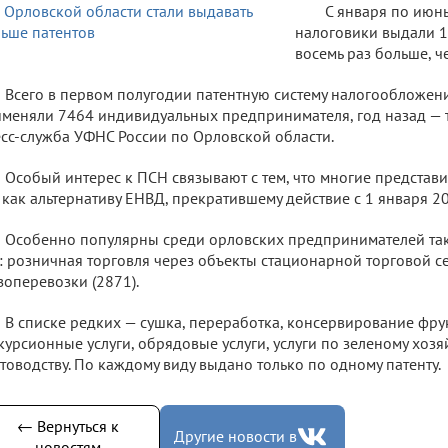
С января по июн
налоговики выдали 10
восемь раз больше, ч
Всего в первом полугодии патентную систему налогообложени
меняли 7464 индивидуальных предпринимателя, год назад — 
сс-служба УФНС России по Орловской области.
Особый интерес к ПСН связывают с тем, что многие представ
 как альтернативу ЕНВД, прекратившему действие с 1 января 20
Особенно популярны среди орловских предпринимателей так
: розничная торговля через объекты стационарной торговой се
зоперевозки (2871).
В списке редких — сушка, переработка, консервирование фру
курсионные услуги, обрядовые услуги, услуги по зеленому хозя
товодству. По каждому виду выдано только по одному патенту.
← Вернуться к
Другие новости в
новостям