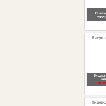
Рекоме
корре
Витрин
Входная
Ко
От 29
Яндекс