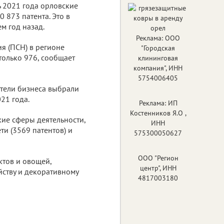
ь 2021 года орловские
 873 патента. Это в
ем год назад.
Реклама: ООО
я (ПСН) в регионе
"Городская
только 976, сообщает
клининговая
компания", ИНН
5754006405
ители бизнеса выбрали
21 года.
Реклама: ИП
Костенников Я.О ,
ие сферы деятельности,
ИНН
ти (3569 патентов) и
575300050627
ООО "Регион
ктов и овощей,
центр", ИНН
йству и декоративному
4817003180