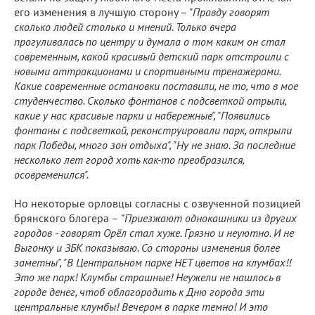
его изменения в лучшую сторону – "
Правду говорят
сколько людей столько и мнений. Только вчера
прогуливалась по центру и думала о том каким он стал
современным, какой красивый детский парк отстроили с
новыми аттракционами и спортивными тренажерами.
Какие современные остановки поставили, не то, что в мое
студенчество. Сколько фонтанов с подсветкой отрыли,
какие у нас красивые парки и набережные", "Появились
фонтаны с подсветкой, реконструировали парк, открыли
парк Победы, много зон отдыха", "Ну не знаю. За последние
несколько лет город хоть как-то преобразился,
осовременился".
Но некоторые орловцы согласны с озвученной позицией
брянского блогера –
"Приезжают однокашники из других
городов - говорят Орёл стал хуже. Грязно и неуютно. И не
Выгонку и ЗБК показываю. Со стороны изменения более
заметны", "В Центральном парке НЕТ цветов на клумбах!!
Это же парк! Клумбы страшные! Неужели не нашлось в
городе денег, чтоб облагородить к Дню города эти
центральные клумбы! Вечером в парке темно! И это