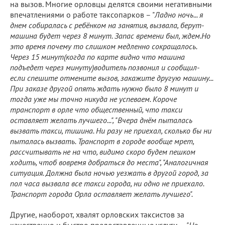
на вызов. Многие орловцы делятся своими негативными
впечатлениями о работе таксопарков – "
Ладно ночь... я
днем собиралась с ребёнком на занятия, вызвала, берут-
машина будет через 8 минут. Запас времени был, ждем.Но
это время почему то слишком медленно сокращалось.
Через 15 минут(когда по карте видно что машина
подъедет через минуту)водитель позвонил и сообщил-
если спешите отмените вызов, закажите другую машину...
При заказе другой опять ждать нужно было 8 минут и
тогда уже мы точно никуда не успеваем. Короче
транспорт в орле что общественный, что такси
оставляет желать лучшего...", "Вчера днём пыталась
вызвать такси, тишина. Ни разу не приехал, сколько бы ни
пыталась вызвать. Транспорт в городе вообще мрет,
рассчитывать не на что, видимо скоро будем пешком
ходить, чтоб вовремя добраться до места", "Аналогичная
ситуация. Должна была ночью уезжать в другой город, за
пол часа вызвала все такси города, ни одно не приехало.
Транспорт города Орла оставляет желать лучшего".
Другие, наоборот, хвалят орловских таксистов за
качественно и быстро предоставленные услуги –
"Не