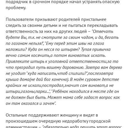
подрядчик в срочном порядке начал устранять опасную
проблему.
Пользователи призывают родителей пристальнее
следить за своими детьми и не пытаться перекладывать
ответственность за них на других людей –
"Отвечать
будете Вы, т.к. не смотрите за своим чадом, и да, бегать
по газонам нельзя!", "Ему перед этим швы на глаза
наложили? Куда он несся по штырям? Тупая привычка
вечно самим косячить,а потом виноватых искать.
Привлеките штырь к уголовной ответственности,за то
что преградил путь вашему дарованию. Завтра вам дерево
не угодит "куда написать,чтоб спилили?",послезавтра
крыша дома(не дай бог конечно). В моём суровом детстве
крайних не искали,пострадал,значит сам виноват,а не
штыри,газоны,парки...", "Ребёнок находился в месте где он
не должен был быть. Может мама себе задаст вопрос как
он там оказался и зачем".
Остальные поддерживают женщину и видят в
произошедшем очередную недоработку городской
администрации –
"обязательно надо решить этот вопрос,