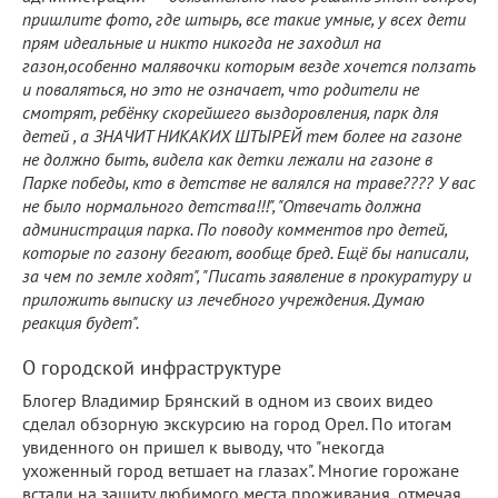
пришлите фото, где штырь, все такие умные, у всех дети
прям идеальные и никто никогда не заходил на
газон,особенно малявочки которым везде хочется ползать
и поваляться, но это не означает, что родители не
смотрят, ребёнку скорейшего выздоровления, парк для
детей , а ЗНАЧИТ НИКАКИХ ШТЫРЕЙ тем более на газоне
не должно быть, видела как детки лежали на газоне в
Парке победы, кто в детстве не валялся на траве???? У вас
не было нормального детства!!!", "Отвечать должна
администрация парка. По поводу комментов про детей,
которые по газону бегают, вообще бред. Ещё бы написали,
за чем по земле ходят", "Писать заявление в прокуратуру и
приложить выписку из лечебного учреждения. Думаю
реакция будет".
О городской инфраструктуре
Блогер Владимир Брянский в одном из своих видео
сделал обзорную экскурсию на город Орел. По итогам
увиденного он пришел к выводу, что "некогда
ухоженный город ветшает на глазах". Многие горожане
встали на защиту любимого места проживания, отмечая