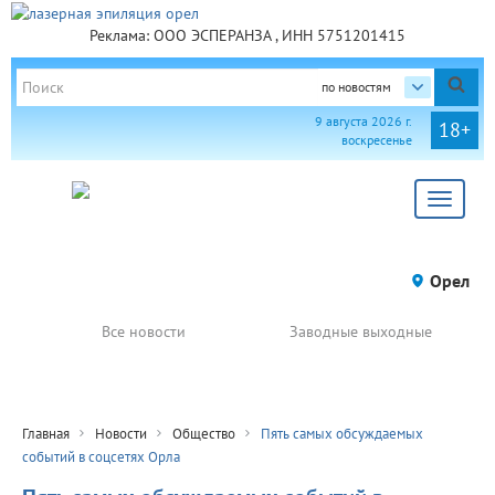
Реклама: ООО ЭСПЕРАНЗА , ИНН 5751201415
по новостям
9 августа 2026 г.
18+
воскресенье
Toggle
navigat
Орел
Все новости
Заводные выходные
Главная
Новости
Общество
Пять самых обсуждаемых
событий в соцсетях Орла