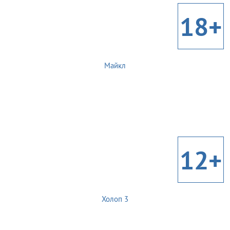
18+
Майкл
12+
Холоп 3