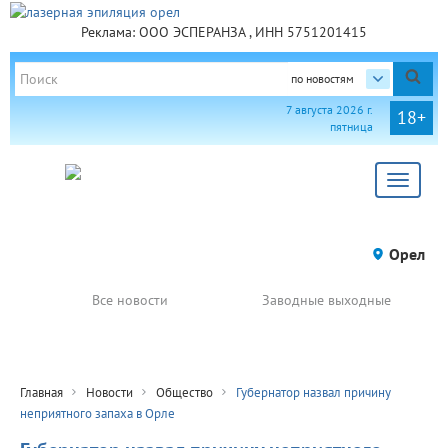
Реклама: ООО ЭСПЕРАНЗА , ИНН 5751201415
по новостям
7 августа 2026 г.
18+
пятница
Toggle
navigat
Орел
Все новости
Заводные выходные
Главная
Новости
Общество
Губернатор назвал причину
неприятного запаха в Орле