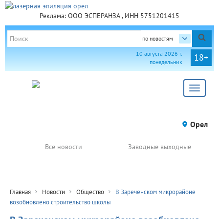
Реклама: ООО ЭСПЕРАНЗА , ИНН 5751201415
по новостям
10 августа 2026 г.
18+
понедельник
Toggle
navigat
Орел
Все новости
Заводные выходные
Главная
Новости
Общество
В Зареченском микрорайоне
возобновлено строительство школы