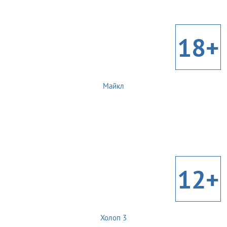
18+
Майкл
12+
Холоп 3