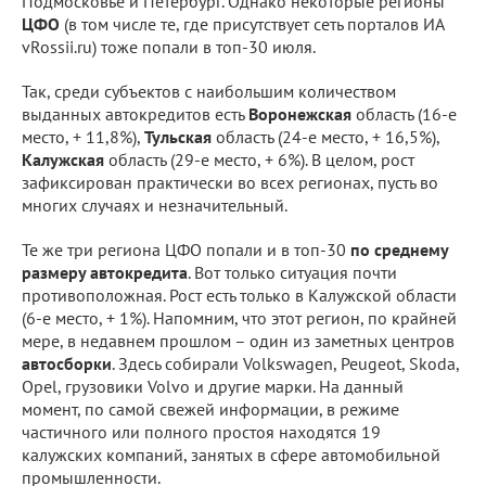
Подмосковье и Петербург. Однако некоторые регионы
ЦФО
(в том числе те, где присутствует сеть порталов ИА
vRossii.ru) тоже попали в топ-30 июля.
Так, среди субъектов с наибольшим количеством
выданных автокредитов есть
Воронежская
область (16-е
место, + 11,8%),
Тульская
область (24-е место, + 16,5%),
Калужская
область (29-е место, + 6%). В целом, рост
зафиксирован практически во всех регионах, пусть во
многих случаях и незначительный.
Те же три региона ЦФО попали и в топ-30
по среднему
размеру автокредита
. Вот только ситуация почти
противоположная. Рост есть только в Калужской области
(6-е место, + 1%). Напомним, что этот регион, по крайней
мере, в недавнем прошлом – один из заметных центров
автосборки
. Здесь собирали Volkswagen, Peugeot, Skoda,
Opel, грузовики Volvo и другие марки. На данный
момент, по самой свежей информации, в режиме
частичного или полного простоя находятся 19
калужских компаний, занятых в сфере автомобильной
промышленности.