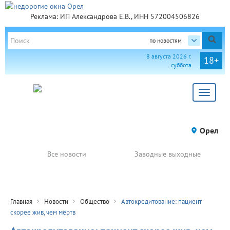
Реклама: ИП Александрова Е.В., ИНН 572004506826
по новостям
8 августа 2026 г.
18+
суббота
Toggle
navigat
Орел
Все новости
Заводные выходные
Главная
Новости
Общество
Автокредитование: пациент
скорее жив, чем мёртв