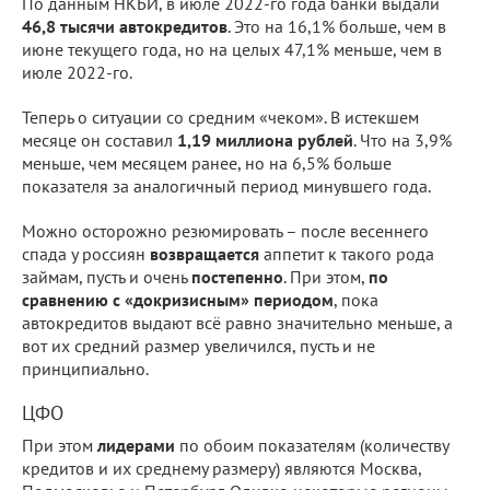
По данным НКБИ, в июле 2022-го года банки выдали
46,8 тысячи автокредитов
. Это на 16,1% больше, чем в
июне текущего года, но на целых 47,1% меньше, чем в
июле 2022-го.
Теперь о ситуации со средним «чеком». В истекшем
месяце он составил
1,19 миллиона рублей
. Что на 3,9%
меньше, чем месяцем ранее, но на 6,5% больше
показателя за аналогичный период минувшего года.
Можно осторожно резюмировать – после весеннего
спада у россиян
возвращается
аппетит к такого рода
займам, пусть и очень
постепенно
. При этом,
по
сравнению с «докризисным» периодом
, пока
автокредитов выдают всё равно значительно меньше, а
вот их средний размер увеличился, пусть и не
принципиально.
ЦФО
При этом
лидерами
по обоим показателям (количеству
кредитов и их среднему размеру) являются Москва,