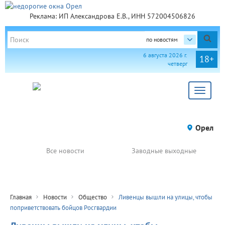
Реклама: ИП Александрова Е.В., ИНН 572004506826
по новостям
6 августа 2026 г.
18+
четверг
Toggle
navigat
Орел
Все новости
Заводные выходные
Главная
Новости
Общество
Ливенцы вышли на улицы, чтобы
поприветствовать бойцов Росгвардии