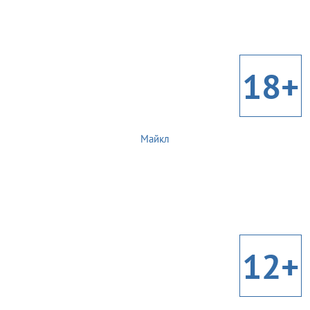
18+
Майкл
12+