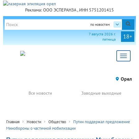
Реклама: ООО ЭСПЕРАНЗА , ИНН 5751201415
по новостям
7 августа 2026 г.
18+
пятница
Toggle
navigat
Орел
Все новости
Заводные выходные
Главная
Новости
Общество
Путин поддержал предложение
Минобороны о частичной мобилизации