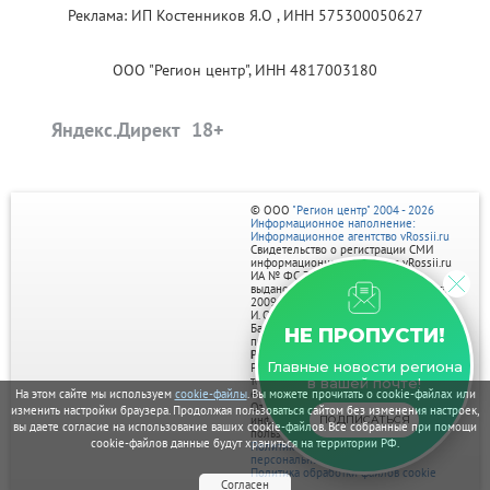
Реклама: ИП Костенников Я.О , ИНН 575300050627
ООО "Регион центр", ИНН 4817003180
Яндекс.Директ
© ООО
"Регион центр" 2004 - 2026
Информационное наполнение:
Информационное агентство vRossii.ru
Свидетельство о регистрации СМИ
информационного агентства vRossii.ru
ИА № ФС 77‑35502
выдано РОСКОМНАДЗОРом 04 марта
2009г.
И. О. Главного редактора Нарыков А. Н.
Баннеры на портале размещаются на
НЕ ПРОПУСТИ!
правах рекламы.
Реклама на портале:
Главные новости региона
Рекламное агентство "Умный маркетинг"
тел. 7-910-267-70-40,
в вашей почте!
На этом сайте мы используем
cookie-файлы
. Вы можете прочитать о cookie-файлах или
email: umnyy.marketing@yandex.ru
Отдельные публикации могут содержать
изменить настройки браузера. Продолжая пользоваться сайтом без изменения настроек,
ПОДПИСАТЬСЯ
информацию, не предназначенную для
вы даете согласие на использование ваших cookie-файлов. Все собранные при помощи
пользователей до 18 лет.
cookie-файлов данные будут храниться на территории РФ.
Политика в отношении обработки
персональных данных
Политика обработки файлов cookie
Согласен