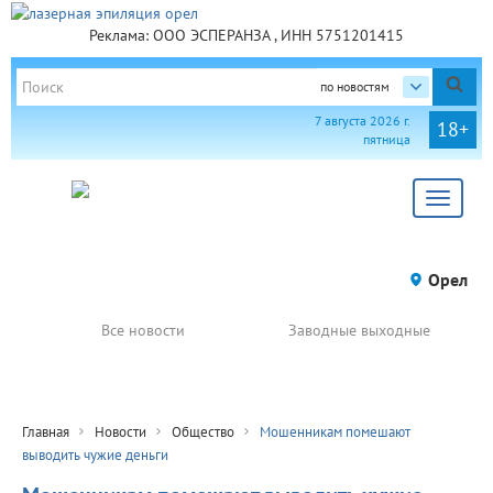
Реклама: ООО ЭСПЕРАНЗА , ИНН 5751201415
по новостям
7 августа 2026 г.
18+
пятница
Toggle
navigat
Орел
Все новости
Заводные выходные
Главная
Новости
Общество
Мошенникам помешают
выводить чужие деньги