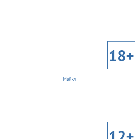
18+
Майкл
12+