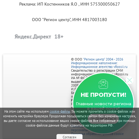
Реклама: ИП Костенников Я.О , ИНН 575300050627
ООО "Регион центр", ИНН 4817003180
Яндекс.Директ
© ООО
"Регион центр" 2004 - 2026
Информационное наполнение:
Информационное агентство vRossii.ru
Свидетельство о регистрации СМИ
информационного агентства vRossii.ru
ИА № ФС 77‑35502
выдано РОСКОМНАДЗОРом 04 марта
2009г.
И. О. Главного редактора Нарыков А. Н.
Баннеры на портале размещаются на
НЕ ПРОПУСТИ!
правах рекламы.
Реклама на портале:
Главные новости региона
Рекламное агентство "Умный маркетинг"
тел. 7-910-267-70-40,
в вашей почте!
На этом сайте мы используем
cookie-файлы
. Вы можете прочитать о cookie-файлах или
email: umnyy.marketing@yandex.ru
Отдельные публикации могут содержать
изменить настройки браузера. Продолжая пользоваться сайтом без изменения настроек,
ПОДПИСАТЬСЯ
информацию, не предназначенную для
вы даете согласие на использование ваших cookie-файлов. Все собранные при помощи
пользователей до 18 лет.
cookie-файлов данные будут храниться на территории РФ.
Политика в отношении обработки
персональных данных
Политика обработки файлов cookie
Согласен