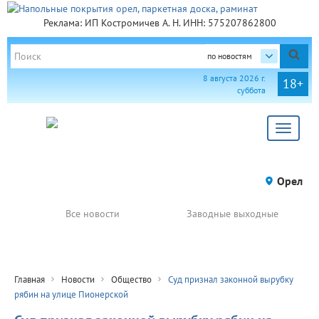
Реклама: ИП Костромичев А. Н. ИНН: 575207862800
по новостям
8 августа 2026 г.
18+
суббота
Toggle
navigat
Орел
Все новости
Заводные выходные
Главная
Новости
Общество
Суд признал законной вырубку
рябин на улице Пионерской