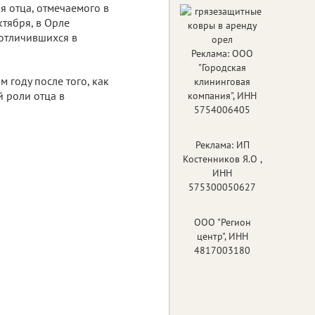
я отца, отмечаемого в
ктября, в Орле
отличившихся в
Реклама: ООО
"Городская
 году после того, как
клининговая
 роли отца в
компания", ИНН
5754006405
Реклама: ИП
Костенников Я.О ,
ИНН
575300050627
ООО "Регион
центр", ИНН
4817003180