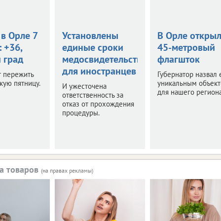
в Орле 7
Установлены
В Орле откры
: +36,
единые сроки
45-метровый
 град
медосвидетельствования
флагшток
для иностранцев
т пережить
Губернатор назвал 
кую пятницу.
уникальным объек
И ужесточена
для нашего региона
ответственность за
отказ от прохождения
процедуры.
а товаров
(на правах рекламы)