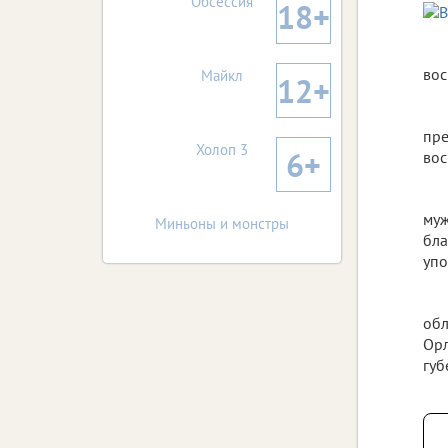
Обсессия
18+
вос
Майкл
12+
пре
Холоп 3
6+
вос
муж
Миньоны и монстры
бла
упо
обл
Орл
губ