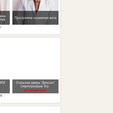
ении
Рекомендации по
Программа снижения веса
тей
коррекции веса
6
НОЕ
Стальная дверь "Диксон"
Входная дверь КАНТРИ
(терморазрыв 3к)
От 29800 руб.
От 40100 руб.
04