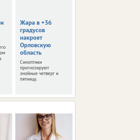
0+
ли
Жара в +36
В Орле пройдет
градусов
День меда
накроет
Тематическая ярмарка
Орловскую
развернется уже в
его
ближайшие выходные.
область
том
Рассказываем
.
Синоптики
подробности.
прогнозируют
знойные четверг и
пятницу.