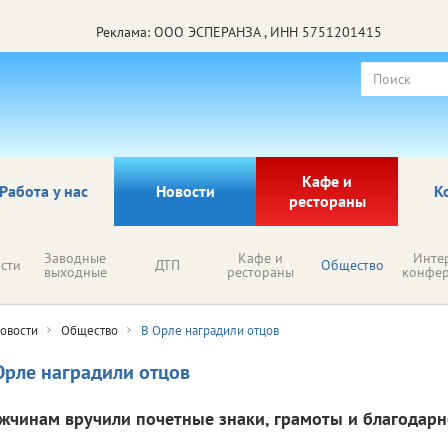
Реклама: ООО ЭСПЕРАНЗА , ИНН 5751201415
Кафе и
Работа у нас
Новости
К
рестораны
Заводные
Кафе и
Инте
сти
ДТП
Общество
выходные
рестораны
конфе
овости
Общество
В Орле наградили отцов
Орле наградили отцов
жчинам вручили почетные знаки, грамоты и благодарн