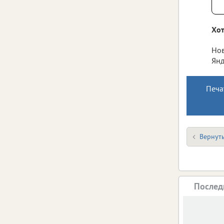
Хот
Нов
Янд
Печа
Вернуть
Послед