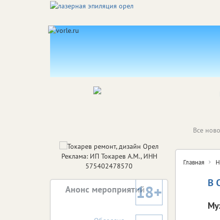
Все ново
Реклама: ИП Токарев А.М., ИНН
Главная
Н
575402478570
В 
18+
Анонс мероприятий
Му