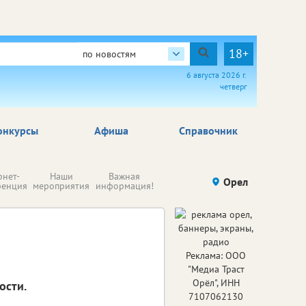
18+
по новостям
6 августа 2026 г.
четверг
онкурсы
Афиша
Справочник
Н
рнет-
Наши
Важная
Происшествия
Орел
Здоровье
комп
ренция
мероприятия
информация!
п
ре
Реклама: ООО
"Медиа Траст
Орёл", ИНН
ости.
7107062130