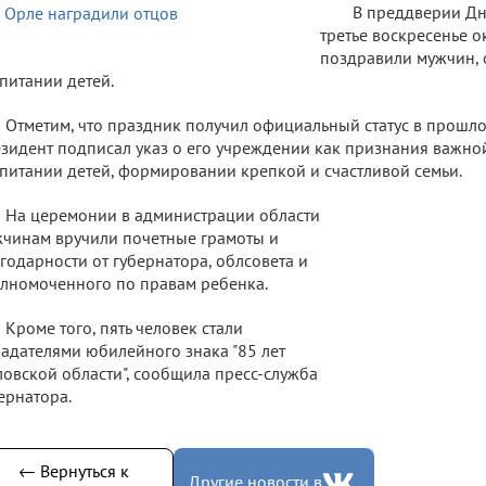
В преддверии Дн
третье воскресенье о
поздравили мужчин, 
питании детей.
Отметим, что праздник получил официальный статус в прошлом
зидент подписал указ о его учреждении как признания важной
питании детей, формировании крепкой и счастливой
семьи.
На церемонии в администрации области
чинам вручили почетные грамоты и
годарности от губернатора, облсовета и
лномоченного по правам ребенка.
Кроме того, пять человек стали
адателями юбилейного знака "85 лет
овской области", сообщила пресс-служба
ернатора.
← Вернуться к
Другие новости в