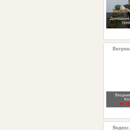
Домашние 
тре
Витрин
Входная
Ко
От 29
Яндекс