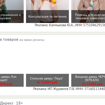
упражнения и
Помощь в преодол
Консультация по питанию
нировки
пищевых зависимос
Реклама: Калмыкова Ю.А., ИНН 57510462913
а товаров
(на правах рекламы)
 дверь 9см
Входная дверь ЧЕР
Стальная дверь "Лира"
нцепт
ЗЕРКАЛО
От 32000 руб.
800 руб.
От 33000 руб.
Реклама: ИП Журавлев П.В. ИНН: 5716011144
.Директ