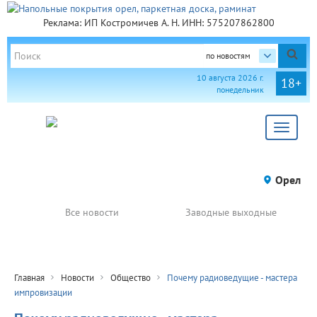
Реклама: ИП Костромичев А. Н. ИНН: 575207862800
по новостям
10 августа 2026 г.
18+
понедельник
Toggle
navigat
Орел
Все новости
Заводные выходные
Главная
Новости
Общество
Почему радиоведущие - мастера
импровизации