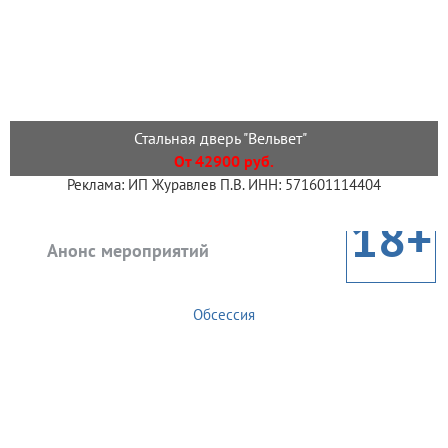
Стальная дверь "Вельвет"
От 42900 руб.
Реклама: ИП Журавлев П.В. ИНН: 571601114404
18+
Анонс мероприятий
Обсессия