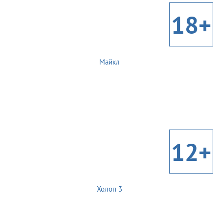
18+
Майкл
12+
Холоп 3