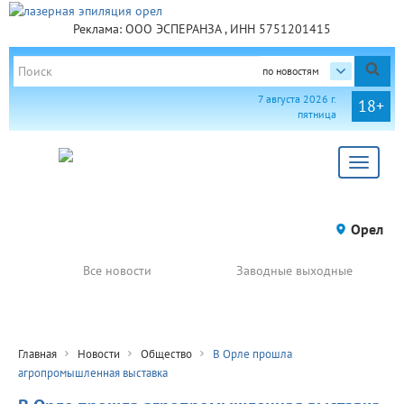
Реклама: ООО ЭСПЕРАНЗА , ИНН 5751201415
по новостям
7 августа 2026 г.
18+
пятница
Toggle
navigat
Орел
Все новости
Заводные выходные
Главная
Новости
Общество
В Орле прошла
агропромышленная выставка