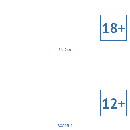
18+
Майкл
12+
Холоп 3