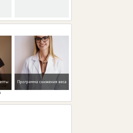
пятницу.
Рекомендации по
епты
Программа снижения веса
коррекции веса
6