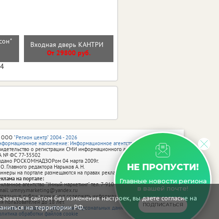
сон"
Входная дверь ВУД
Входная дверь КАНТРИ
)
ВЕРТИКАЛЬ
От 29800 руб.
От 27600 руб.
04
 ООО
"Регион центр" 2004 - 2026
нформационное наполнение: Информационное агентство vRossii.ru
видетельство о регистрации СМИ информационного агентства vRossii.ru
А № ФС 77‑35502
ыдано РОСКОМНАДЗОРом 04 марта 2009г.
НЕ ПРОПУСТИ!
 О. Главного редактора Нарыков А. Н.
аннеры на портале размещаются на правах рекламы.
еклама на портале:
Главные новости региона
екламное агентство "Умный маркетинг" тел. 7-910-267-70-40,
в вашей почте!
mail: umnyy.marketing@yandex.ru
тдельные публикации могут содержать информацию, не предназначенную
зоваться сайтом без изменения настроек, вы даете согласие на
ля пользователей до 18 лет.
ПОДПИСАТЬСЯ
аниться на территории РФ.
олитика в отношении обработки персональных данных
олитика обработки файлов cookie