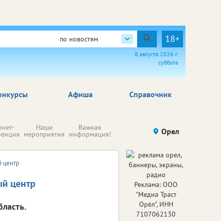
18+
по новостям
8 августа 2026 г.
суббота
онкурсы
Афиша
Справочник
Н
рнет-
Наши
Важная
Происшествия
Орел
Здоровье
комп
ренция
мероприятия
информация!
п
ре
й центр
ый центр
Реклама: ООО
"Медиа Траст
Орёл", ИНН
ласть.
7107062130