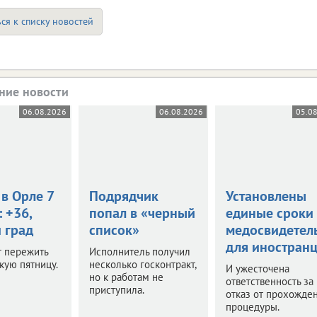
ся к списку новостей
ние новости
06.08.2026
06.08.2026
05.0
в Орле 7
Подрядчик
Установлены
: +36,
попал в «черный
единые сроки
 град
список»
медосвидетел
для иностран
т пережить
Исполнитель получил
кую пятницу.
несколько госконтракт,
И ужесточена
но к работам не
ответственность за
приступила.
отказ от прохожде
процедуры.