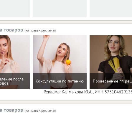
а товаров
(на правах рекламы)
вление после
Консультация по питанию
Проверенные пп-рец
одов
Реклама: Калмыкова Ю.А., ИНН 57510462913
а товаров
(на правах рекламы)