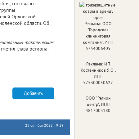
ября, состоялась
 группы
елей Орловской
моленской области. Об
Реклама: ООО
"Городская
клининговая
олнительным тактическим
компания", ИНН
тметил глава региона.
5754006405
Реклама: ИП
Костенников Я.О ,
ИНН
575300050627
Добавить
ООО "Регион
центр", ИНН
4817003180
25 октября 2022 г. 9:19