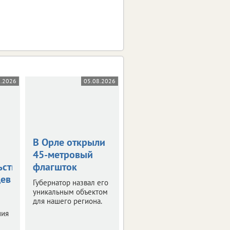
8.2026
05.08.2026
05.08.2026
В Орле открыли
Жара в +36
45-метровый
градусов
ьствования
флагшток
накроет
цев
Орловскую
Губернатор назвал его
область
уникальным объектом
для нашего региона.
Синоптики
ния
прогнозируют
знойные четверг и