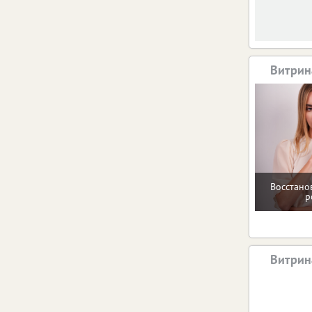
Витрин
Восстано
р
Витрин