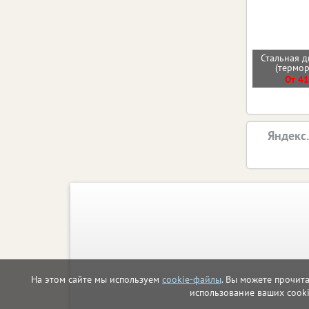
Стальная д
(термо
От 41
Яндекс
На этом сайте мы используем
cookie-файлы
. Вы можете прочит
использование ваших cook