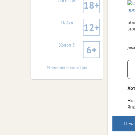
Обсессия
18+
обл
Майкл
12+
это
Холоп 3
6+
рюк
Миньоны и монстры
Хот
Нов
Янд
Печа