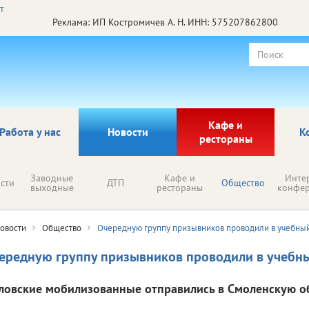
Реклама: ИП Костромичев А. Н. ИНН: 575207862800
Кафе и
Работа у нас
Новости
К
рестораны
Заводные
Кафе и
Инте
сти
ДТП
Общество
выходные
рестораны
конфе
овости
Общество
Очередную группу призывников проводили в учебны
ередную группу призывников проводили в учебн
ловские мобилизованные отправились в Смоленскую об