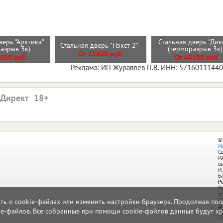
верь "Арктика"
Стальная дверь "Дик
Стальная дверь "Нэкст 2"
разрыв 3к)
(терморазрыв 3к
От 35600 руб.
500 руб.
От 40100 руб.
Реклама: ИП Журавлев П.В. ИНН: 5716011144
.Директ
©
И
С
И
в
И.
Б
Р
Р
e
О
ать о cookie-файлах или изменить настройки браузера. Продолжая поль
д
ie-файлов. Все собранные при помощи cookie-файлов данные будут хр
П
П