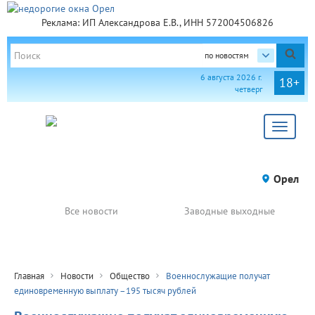
Реклама: ИП Александрова Е.В., ИНН 572004506826
по новостям
6 августа 2026 г.
18+
четверг
Toggle
navigat
Орел
Все новости
Заводные выходные
Главная
Новости
Общество
Военнослужащие получат
единовременную выплату –195 тысяч рублей