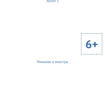
Холоп 3
6+
Миньоны и монстры