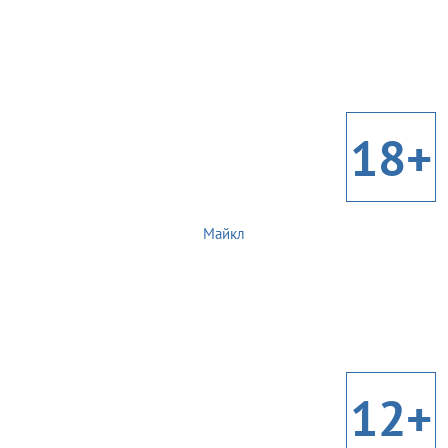
18+
Майкл
12+