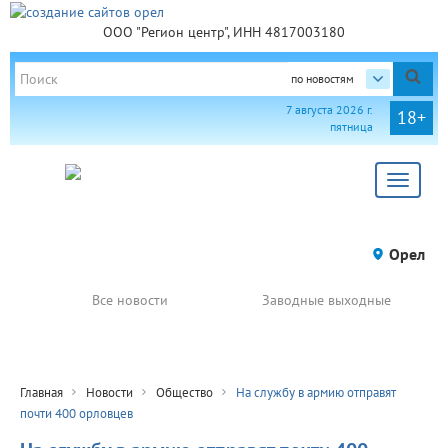
ООО "Регион центр", ИНН 4817003180
по новостям
7 августа 2026 г.
18+
пятница
Toggle
navigat
Орел
Все новости
Заводные выходные
Главная
Новости
Общество
На службу в армию отправят
почти 400 орловцев