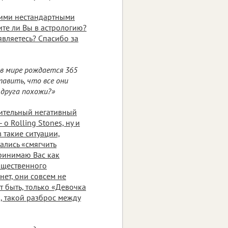
оими нестандартными
ите ли Вы в астрологию?
являетесь? Спасибо за
 в мире рождается 365
тавить, что все они
 друга похожи?»
чительный негативный
о Rolling Stones, ну и
 такие ситуации,
ались «смягчить
принимаю Вас как
бщественного
нет, они совсем не
т быть, только «Девочка
к, такой разброс между