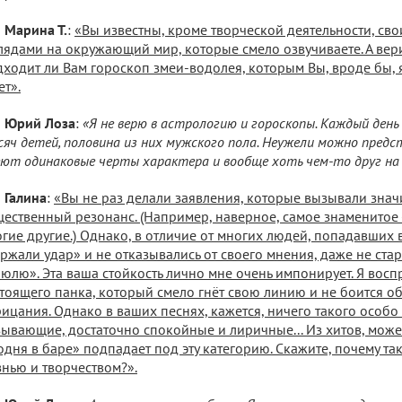
Марина Т.
:
«Вы известны, кроме творческой деятельности, св
лядами на окружающий мир, которые смело озвучиваете. А вер
ходит ли Вам гороскоп змеи-водолея, которым Вы, вроде бы, 
ет».
Юрий Лоза
:
«Я не верю в астрологию и гороскопы. Каждый день
яч детей, половина из них мужского пола. Неужели можно предс
ют одинаковые черты характера и вообще хоть чем-то друг на
Галина
:
«Вы не раз делали заявления, которые вызывали зна
ественный резонанс. (Например, наверное, самое знаменитое - 
гие другие.) Однако, в отличие от многих людей, попадавших в
ржали удар» и не отказывались от своего мнения, даже не стар
юлю». Эта ваша стойкость лично мне очень импонирует. Я вос
тоящего панка, который смело гнёт свою линию и не боится о
ицания. Однако в ваших песнях, кажется, ничего такого особо 
ывающие, достаточно спокойные и лиричные... Из хитов, може
одня в баре» подпадает под эту категорию. Скажите, почему та
нью и творчеством?».