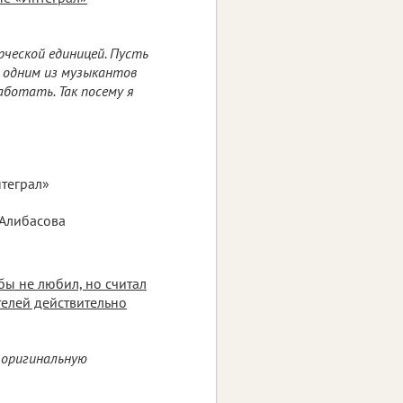
ческой единицей. Пусть
 одним из музыкантов
аботать. Так посему я
нтеграл»
и Алибасова
обы не любил, но считал
телей действительно
 оригинальную