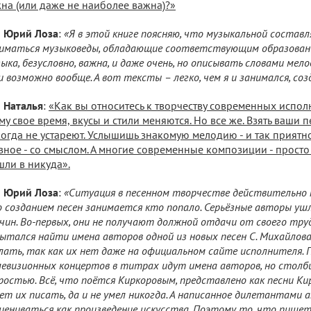
на (или даже не наиболее важна)?»
Юрий Лоза
:
«Я в этой книге поясняю, что музыкальной состав
иматься музыковеды, обладающие соответствующим образованием
ыка, безусловно, важна, и даже очень, но описывать словами мел
и возможно вообще. А вот тексты – легко, чем я и занимался, соз
Наталья
:
«Как вы относитесь к творчеству современных испол
му свое время, вкусы и стили меняются. Но все же. Взять ваши п
огда не устареют. Услышишь знакомую мелодию - и так приятно
вное - со смыслом. А многие современные композиции - просто
шли в никуда».
Юрий Лоза
:
«Ситуация в песенном творчестве действительно п
 созданием песен занимается кто попало. Серьёзные авторы ушл
чин. Во-первых, они не получают должной отдачи от своего тру
ытался найти имена авторов одной из новых песен С. Михайлова,
лать, так как их нет даже на официальном сайте исполнителя. 
евизионных концертов в титрах идут имена авторов, но столби
ростью. Всё, что поётся Киркоровым, представлено как песни Кир
ет их писать, да и не умел никогда. А написанное дилетантами 
цениваться как произведение искусства. Поэтому то, что пишет