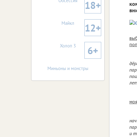
Обсессия
18+
ко
вн
Майкл
12+
выб
поп
Холоп 3
6+
дёр
Миньоны и монстры
пар
пош
лет
моя
нач
пар
и т