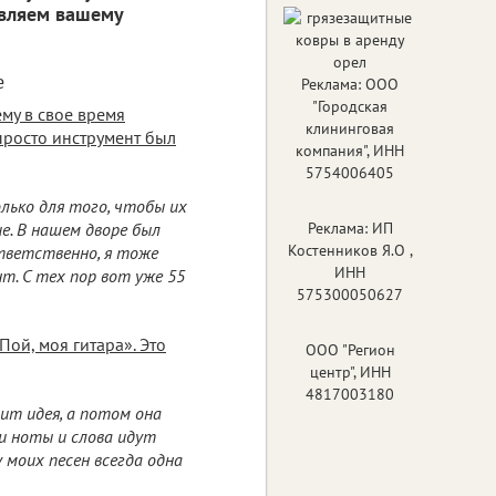
авляем вашему
е
Реклама: ООО
"Городская
му в свое время
клининговая
просто инструмент был
компания", ИНН
5754006405
олько для того, чтобы их
е. В нашем дворе был
Реклама: ИП
Костенников Я.О ,
ответственно, я тоже
ИНН
т. С тех пор вот уже 55
575300050627
Пой, моя гитара». Это
ООО "Регион
центр", ИНН
4817003180
ит идея, а потом она
и ноты и слова идут
 моих песен всегда одна