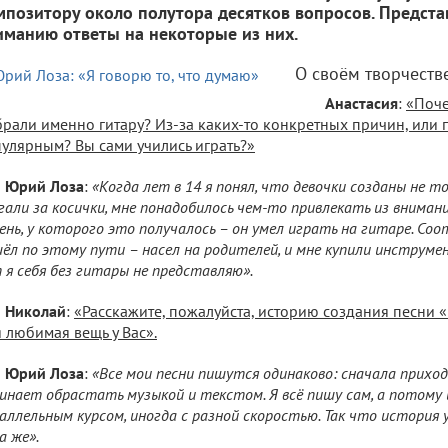
мпозитору около полутора десятков вопросов. Предст
иманию ответы на некоторые из них.
О своём творчеств
Анастасия
:
«Поче
рали именно гитару? Из-за каких-то конкретных причин, или 
улярным? Вы сами учились играть?»
Юрий Лоза
:
«Когда лет в 14 я понял, что девочки созданы не т
гали за косички, мне понадобилось чем-то привлекать из внимани
ень, у которого это получалось – он умел играть на гитаре. Со
ёл по этому пути – насел на родителей, и мне купили инструмен
 я себя без гитары не представляю».
Николай
:
«Расскажите, пожалуйста, историю создания песни «
 любимая вещь у Вас».
Юрий Лоза
:
«Все мои песни пишутся одинаково: сначала приход
инает обрастать музыкой и текстом. Я всё пишу сам, а потому 
аллельным курсом, иногда с разной скоростью. Так что история у
а же».