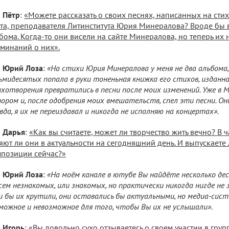
Пётр
:
«Можете рассказать о своих песнях, написанных на сти
та, преподавателя Литинститута Юрия Минералова? Вроде бы
бома. Когда-то они висели на сайте Минералова, но теперь их 
минаний о них».
Юрий Лоза
:
«На стихи Юрия Минералова у меня не два альбома, 
ьмидесятых попала в руки тоненьная книжка его стихов, изданна
хотворения превратились в песни после моих изменений. Уже в М
ором и, после одобрения моих вмешательств, спел эти песни. Он
вда, я их не переиздавал и никогда не исполняю на концертах».
Дарья
:
«Как вы считаете, может ли творчество жить вечно? В ч
яют ли они в актуальности на сегодняшний день. И выпускаете
позиции сейчас?»
Юрий Лоза
:
«На моём канале в ютубе Вы найдёте несколько дес
сем незнакомых, или знакомых, но практически никогда нигде не з
и бы их крутили, они оставались бы актуальными, но медиа-сист
можное и невозможное для того, чтобы Вы их не услышали».
Игорь
:
«Вы довольно сухо отзываетесь о своем участии в груп