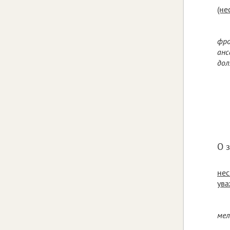
(не
фро
анс
дол
О 
нес
ува
мел