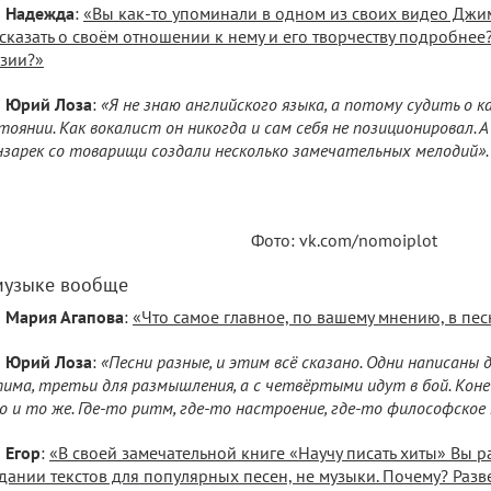
Надежда
:
«Вы как-то упоминали в одном из своих видео Дж
сказать о своём отношении к нему и его творчеству подробнее
зии?»
Юрий Лоза
:
«Я не знаю английского языка, а потому судить о к
тоянии. Как вокалист он никогда и сам себя не позиционировал. 
зарек со товарищи создали несколько замечательных мелодий».
Фото: vk.com/nomoiplot
музыке вообще
Мария Агапова
:
«Что самое главное, по вашему мнению, в пес
Юрий Лоза
:
«Песни разные, и этим всё сказано. Одни написаны д
има, третьи для размышления, а с четвёртыми идут в бой. Конечн
о и то же. Где-то ритм, где-то настроение, где-то философское 
Егор
:
«В своей замечательной книге «Научу писать хиты» Вы р
дании текстов для популярных песен, не музыки. Почему? Разве