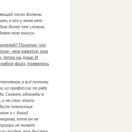
ляющей песен должны
, а его у меня нет.
одию более чем сложно,
давая мою книгу».
нителей? Понятно, что
есни - мне кажется, они
, тепло на душе. И
 набор фраз, появились
лачевная, а всё потому,
и из профессии по ряду
да. Скажем, однажды я
 и не смог этого
После помпезных
ком и с дикой
корова, хотя он не
априори не может
ся сегодня, так быстро