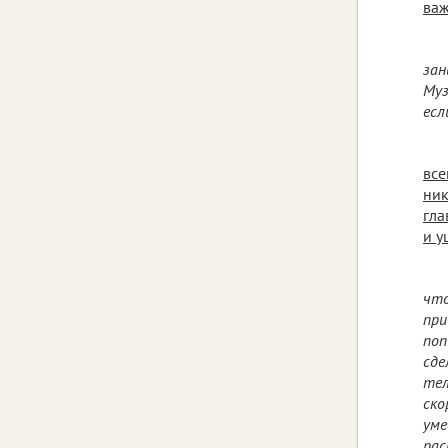
важ
зан
Муз
есл
все
ник
гла
и у
что
при
поп
сде
тел
ско
уме
рас