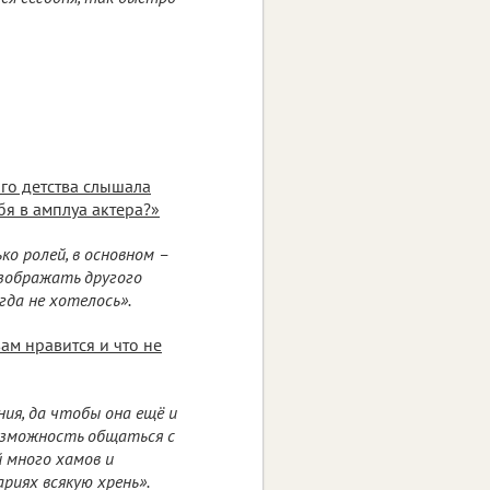
го детства слышала
бя в амплуа актера?»
ко ролей, в основном –
изображать другого
гда не хотелось».
вам нравится и что не
ия, да чтобы она ещё и
озможность общаться с
 много хамов и
риях всякую хрень».