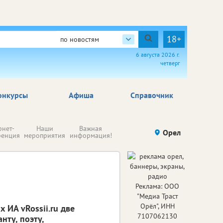
18+
по новостям
6 августа 2026 г.
четверг
онкурсы
Афиша
Справочник
Н
рнет-
Наши
Важная
Происшествия
Орел
Здоровье
комп
ренция
мероприятия
информация!
п
ре
Реклама: ООО
"Медиа Траст
Орёл", ИНН
 ИА vRossii.ru две
7107062130
нту, поэту,