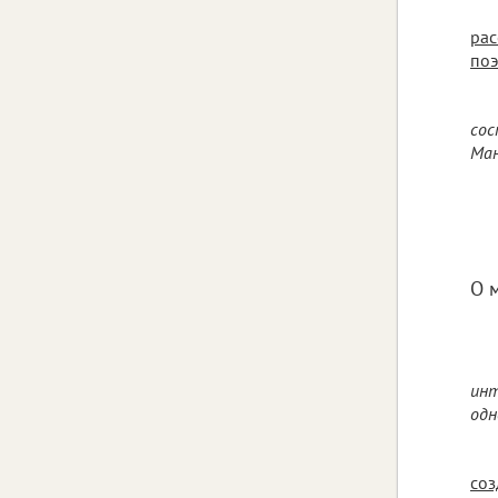
рас
поэ
сос
Ман
О 
инт
одн
соз