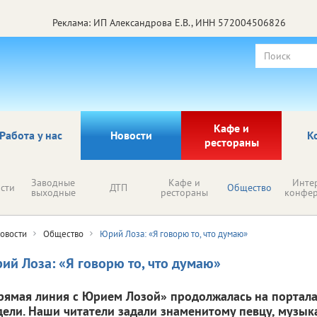
Реклама: ИП Александрова Е.В., ИНН 572004506826
Кафе и
Работа у нас
Новости
К
рестораны
Заводные
Кафе и
Инте
сти
ДТП
Общество
выходные
рестораны
конфе
овости
Общество
Юрий Лоза: «Я говорю то, что думаю»
ий Лоза: «Я говорю то, что думаю»
рямая линия с Юрием Лозой» продолжалась на порталах
дели. Наши читатели задали знаменитому певцу, музыка