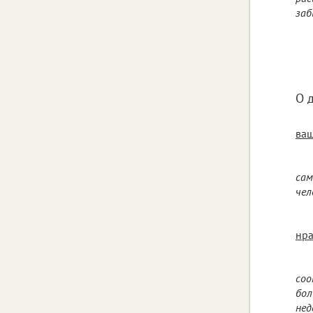
заб
О 
ваш
сам
чел
нра
соо
бол
нед