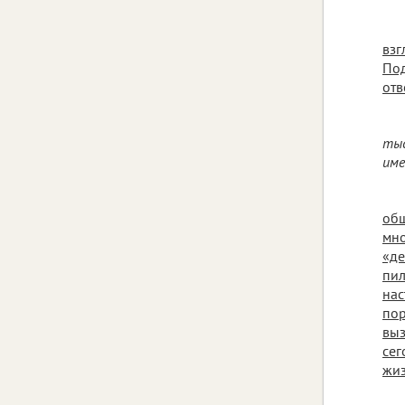
взг
Под
отв
тыс
име
общ
мно
«де
пил
нас
пор
выз
сег
жиз