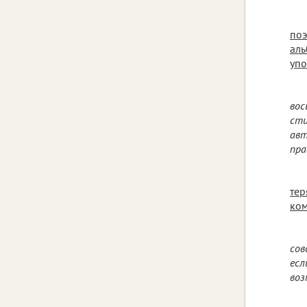
поэ
аль
упо
вос
сти
авт
пра
тер
ком
сов
есл
воз