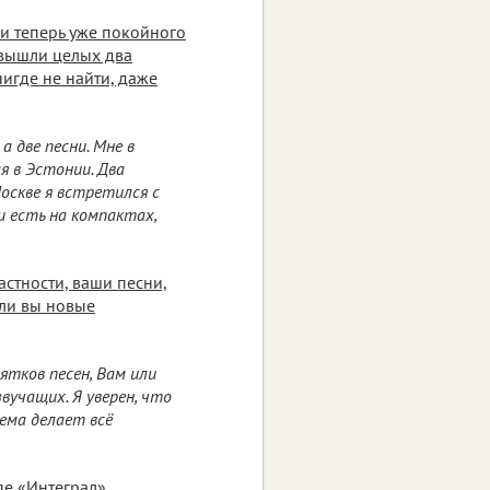
хи теперь уже покойного
 вышли целых два
нигде не найти, даже
а две песни. Мне в
я в Эстонии. Два
оскве я встретился с
и есть на компактах,
астности, ваши песни,
 ли вы новые
ятков песен, Вам или
вучащих. Я уверен, что
ема делает всё
пе «Интеграл»