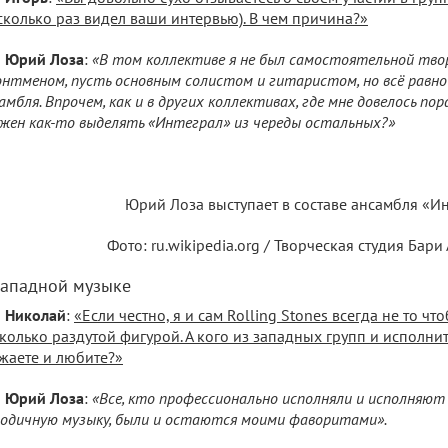
сколько раз видел ваши интервью). В чем причина?»
Юрий Лоза
:
«В том коллективе я не был самостоятельной твор
нтменом, пусть основным солистом и гитаристом, но всё равно
амбля. Впрочем, как и в других коллективах, где мне довелось пор
жен как-то выделять «Интеграл» из череды остальных?»
Юрий Лоза выступает в составе ансамбля «И
Фото: ru.wikipedia.org / Творческая студия Бар
западной музыке
Николай
:
«Если честно, я и сам Rolling Stones всегда не то чт
колько раздутой фигурой. А кого из западных групп и исполни
жаете и любите?»
Юрий Лоза
:
«Все, кто профессионально исполняли и исполняют
одичную музыку, были и остаются моими фаворитами».