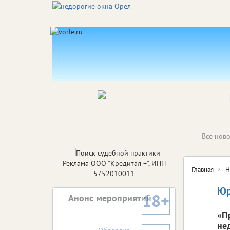
Все ново
Реклама ООО "Кредитал +", ИНН
Главная
Н
5752010011
Юр
18+
Анонс мероприятий
«П
не