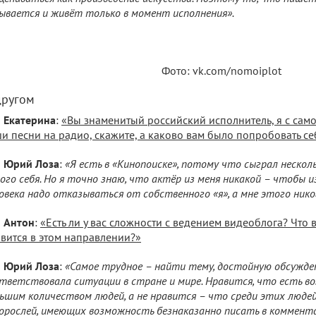
ывается и живёт только в момент исполнения».
Фото: vk.com/nomoiplot
другом
Екатерина
:
«Вы знаменитый российский исполнитель, я с само
и песни на радио, скажите, а каково вам было попробовать се
Юрий Лоза
:
«Я есть в «Кинопоиске», потому что сыграл несколь
ого себя. Но я точно знаю, что актёр из меня никакой – чтобы 
овека надо отказываться от собственного «я», а мне этого нико
Антон
:
«Есть ли у вас сложности с ведением видеоблога? Что 
вится в этом направлении?»
Юрий Лоза
:
«Самое трудное – найти тему, достойную обсужден
тветствовала ситуации в стране и мире. Нравится, что есть в
ьшим количеством людей, а не нравится – что среди этих людей
орослей, имеющих возможность безнаказанно писать в коммента