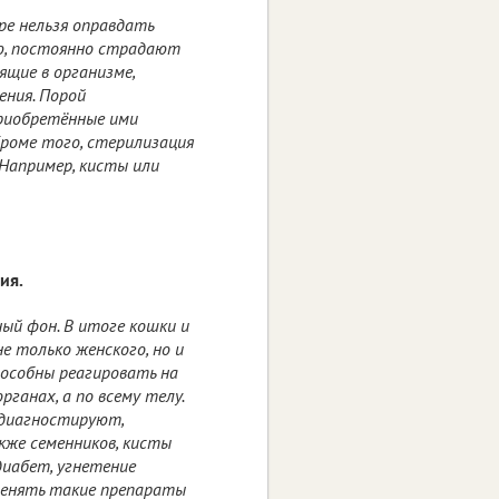
е нельзя оправдать
ю, постоянно страдают
ящие в организме,
ения. Порой
риобретённые ими
Кроме того, стерилизация
Например, кисты или
ия.
ый фон. В итоге кошки и
е только женского, но и
пособны реагировать на
ганах, а по всему телу.
 диагностируют,
кже семенников, кисты
 диабет, угнетение
именять такие препараты