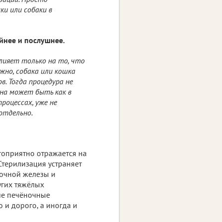
и или собаки в
йнее и послушнее.
влияет только на то, что
жно, собака или кошка
в. Тогда процедура не
ина может быть как в
роцессах, уже не
отдельно.
агоприятно отражается на
Стерилизация устраняет
лочной железы и
угих тяжёлых
ие печёночные
о и дорого, а иногда и