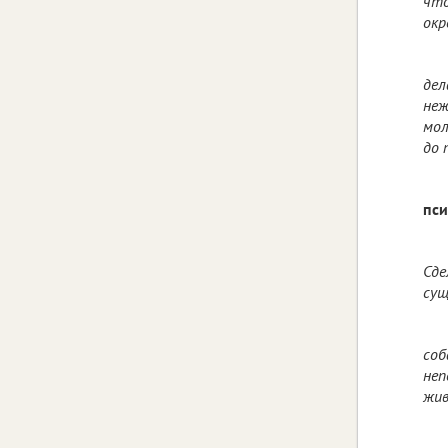
что
окр
дел
неж
мол
до 
пси
Сде
сущ
соб
неп
жив