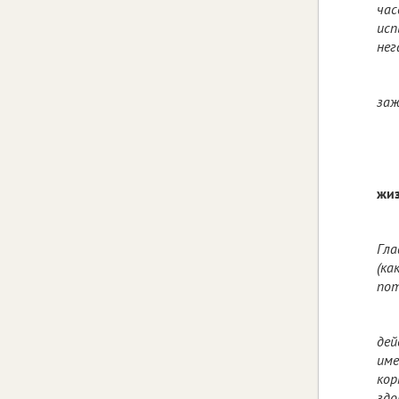
час
исп
нег
заж
жиз
Гла
(ка
пот
дей
име
кор
здо