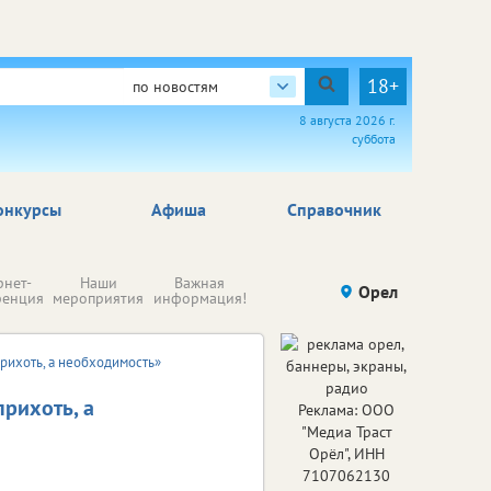
18+
по новостям
8 августа 2026 г.
суббота
онкурсы
Афиша
Справочник
Н
рнет-
Наши
Важная
Происшествия
Орел
Здоровье
комп
ренция
мероприятия
информация!
п
ре
рихоть, а необходимость»
прихоть, а
Реклама: ООО
"Медиа Траст
Орёл", ИНН
7107062130