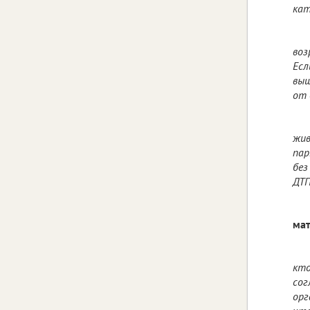
кат
воз
Есл
выш
от 
жив
пар
без
ДТП
мат
кто
сог
орг