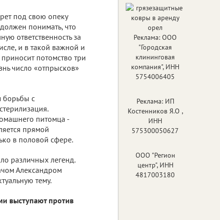
рет под свою опеку
 должен понимать, что
лную ответственность за
Реклама: ООО
исле, и в такой важной и
"Городская
 приносит потомство три
клининговая
компания", ИНН
жизнь число «отпрысков»
5754006405
м борьбы с
Реклама: ИП
стерилизация.
Костенников Я.О ,
домашнего питомца -
ИНН
вляется прямой
575300050627
ько в половой сфере.
ООО "Регион
ало различных легенд.
центр", ИНН
ачом Александром
4817003180
туальную тему.
ми выступают против