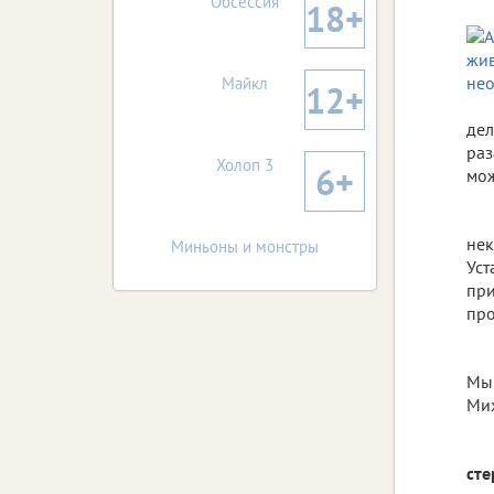
Обсессия
18+
Майкл
12+
дел
раз
Холоп 3
6+
мож
нек
Миньоны и монстры
Уст
при
про
Мы 
Мих
сте