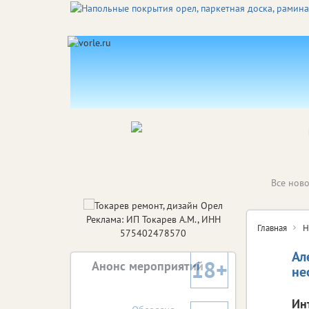
Все ново
Реклама: ИП Токарев А.М., ИНН
Главная
Н
575402478570
Ал
18+
Анонс мероприятий
не
Ин