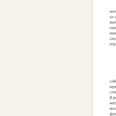
нич
из-
вып
гор
нав
сни
опу
соб
муж
сте
В р
нап
яич
фун