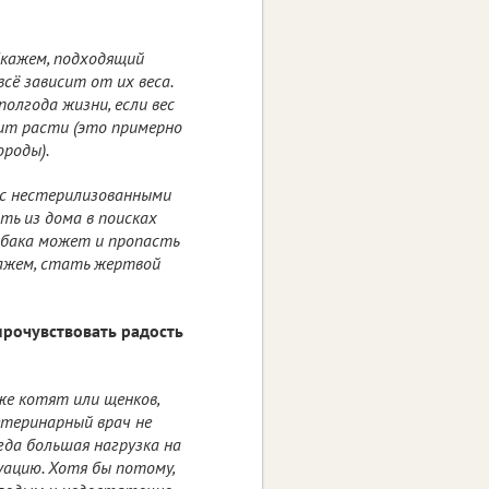
Скажем, подходящий
всё зависит от их веса.
олгода жизни, если вес
ит расти (это примерно
роды).
 с нестерилизованными
ть из дома в поисках
обака может и пропасть
кажем, стать жертвой
прочувствовать радость
же котят или щенков,
етеринарный врач не
гда большая нагрузка на
туацию. Хотя бы потому,