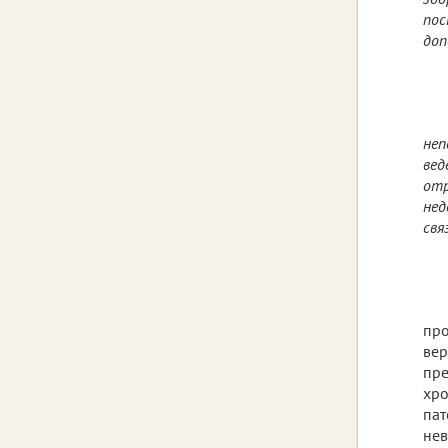
пос
доп
неп
вед
отр
нед
свя
про
вер
пре
хро
пат
не