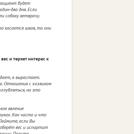
 пациент будет
дин-два дня. Если
и собаку ветврачу.
то касается швов, то они
ес и теряет интерес к
дает, а вырастает.
о. Отношения с хозяином
углубляться, но это
кое явление
уках. Как часто и что
Поймите, если Вы
наберёт вес и испортит
зации. Просто