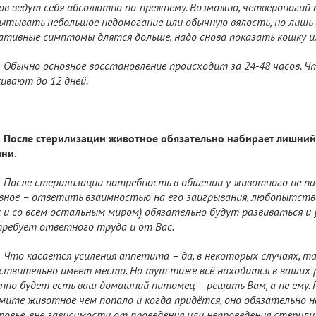
ов ведут себя абсолютно по-прежнему. Возможно, четвероногий
ытывать небольшое недомогание или обычную вялость, но лишь о
ативные симптомы длятся дольше, надо снова показать кошку ил
Обычно основное восстановление происходит за 24-48 часов. Ч
ивают до 12 дней.
После стерилизации животное обязательно набирает лишний в
ни.
После стерилизации потребность в общении у животного не па
вное – ответить взаимностью на его заигрывания, любопытств
к и со всем остальным миром) обязательно будут развиваться и 
ребует ответного труда и от Вас.
Что касается усиления аппетита – да, в некоторых случаях, та
ствительно имеет место. Но тут тоже всё находится в ваших р
нно будет есть ваш домашний питомец – решать Вам, а не ему. 
мите животное чем попало и когда придётся, оно обязательно 
ровье, вне зависимости от проведения или непроведения стерили