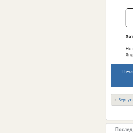
Хот
Нов
Янд
Печа
Вернуть
Послед