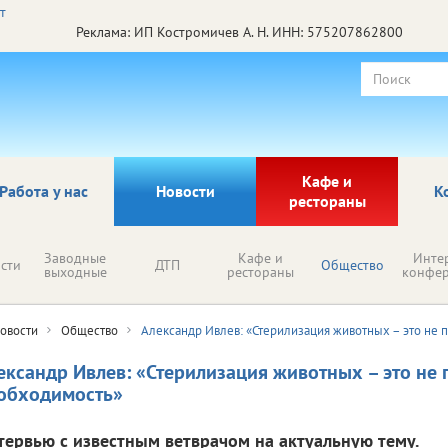
Реклама: ИП Костромичев А. Н. ИНН: 575207862800
Кафе и
Работа у нас
Новости
К
рестораны
Заводные
Кафе и
Инте
сти
ДТП
Общество
выходные
рестораны
конфе
овости
Общество
Александр Ивлев: «Стерилизация животных – это не п
ександр Ивлев: «Стерилизация животных – это не 
обходимость»
тервью с известным ветврачом на актуальную тему.