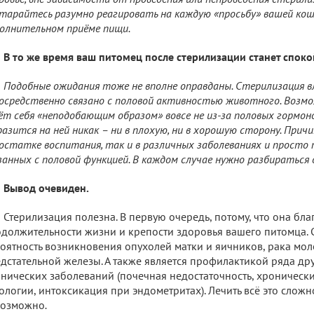
тарайтесь разумно реагировать на каждую «просьбу» вашей кошк
олнительном приёме пищи.
В то же время ваш питомец после стерилизации станет споко
Подобные ожидания тоже не вполне оправданы
. Стерилизация 
осредственно связано с половой активностью животного. Возмо
ёт себя «неподобающим образом» вовсе не из-за половых гормоно
азится на ней никак – ни в плохую, ни в хорошую сторону. Прич
остатке воспитания, так и в различных заболеваниях и просто п
занных с половой функцией. В каждом случае нужно разбираться 
Вывод очевиден.
Стерилизация полезна. В первую очередь, потому, что она бл
должительности жизни и крепости здоровья вашего питомца. 
оятность возникновения опухолей матки и яичников, рака мо
дстательной железы. А также является профилактикой ряда др
нических заболеваний (почечная недостаточность, хроническ
ологии, интоксикация при эндометритах). Лечить всё это сложн
возможно
.