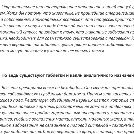
Отрицательное или настороженное отношение к этой процедур
ем
. Хотя бы потому, что животные, не прошедшие стерилизаци
за собственных гормональных всплесков. Эти процессы, происход
лёскиваются наружу в виде беспокойного или агрессивного повед
мональный стресс приводит к тому, что животные забывают п
ыки, необходимые для совместного существования с человеком. 
жает вероятность заболеть целым рядом опасных заболеваний. 
холи могут появиться уже после нескольких течек.
Но ведь существуют таблетки и капли аналогичного назначен
Все эти препараты вовсе не безобидны. Они меняют гормональн
аки «обзаводятся» серьёзными болезнями. Причём это касается н
ского пола. Рецепторы, объединения нервных клеток, которые с
роидные половые гормоны, расположены не где-то в отдельных ор
езультате после приёма гормональных препаратов у животных
ример, гнойные воспаления матки, опухоли молочных желез, а та
ников, заболевания, не связанные с половой системой - сахарный
кции надпочечников. Как ветеринарный врач, я считаю, что пр