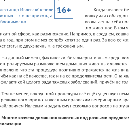
16+
Когда человек бе
кошку или собаку, он
возлагает на себя по
это животное. В том ч
икатной сфере, как размножение. Например, в среднем, кошка
а в год, при этом не менее трёх котят за один раз. За всю её 
ет стать не двухзначным, а трёхзначным.
На данный момент, фактически, безальтернативным средство
онтролируемым размножением домашних животных является 
ановлено, что эта процедура позитивно отражается на жизни 
чём как на её качестве, так и на её продолжительности. Она я
филактикой целого ряда тяжелых заболеваний, причём не тол
Тем не менее, вокруг этой процедуры всё ещё существует нем
решили поговорить с известным орловским ветеринарным вр
айловичем Ивлевым и задать ему несколько вопросов на эту ак
Многие хозяева домашних животных под разными предлога
рилизации.