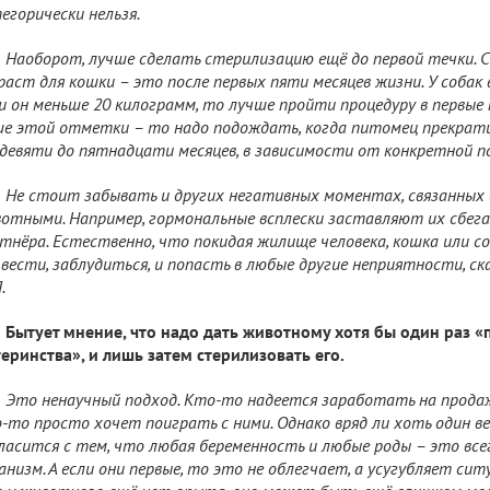
егорически нельзя.
Наоборот, лучше сделать стерилизацию ещё до первой течки. 
раст для кошки – это после первых пяти месяцев жизни. У собак 
и он меньше 20 килограмм, то лучше пройти процедуру в первые п
е этой отметки – то надо подождать, когда питомец прекрат
девяти до пятнадцати месяцев, в зависимости от конкретной по
Не стоит забывать и других негативных моментах, связанных
отными. Например, гормональные всплески заставляют их сбега
тнёра. Естественно, что покидая жилище человека, кошка или с
 вести, заблудиться, и попасть в любые другие неприятности, с
.
Бытует мнение, что надо дать животному хотя бы один раз «
еринства», и лишь затем стерилизовать его.
Это ненаучный подход. Кто-то надеется заработать на прода
-то просто хочет поиграть с ними. Однако вряд ли хоть один в
ласится с тем, что любая беременность и любые роды – это все
анизм. А если они первые, то это не облегчает, а усугубляет си