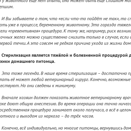
 у животного ещё нет опыта, оно может быть ещё слишком м
епшим.
И Вы забываете о том, что «если что-то пойдёт не так», то 
ать уже в процессе, беременному животному. Это гораздо тяжелее
ели «превентивная» процедура. К тому же, например, риск возник
очных желез можно существенно снизить только в случае, если 
первой течки. А это совсем не редкая причина ухода из жизни д
Стерилизация является тяжёлой и болезненной процедурой д
хики домашнего питомца.
Это тоже легенда. В наше время стерилизация – достаточно п
лать её может любой ветеринарный хирург. Конечно, возможные
ествуют. Но они сведены к минимуму.
Вначале хозяин должен показать животное ветеринарному врач
аке дают общую анестезию. Во время операции она точно ничег
осредственная процедура занимает около получаса, а всё в цело
отного и выходом из наркоза – до трёх часов.
Конечно, всё индивидуально, но многие питомцы, вернувшись дом