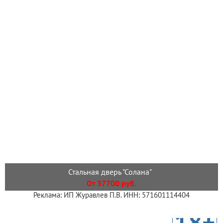
Стальная дверь "Солана"
От 37700 руб.
Реклама: ИП Журавлев П.В. ИНН: 571601114404
18+