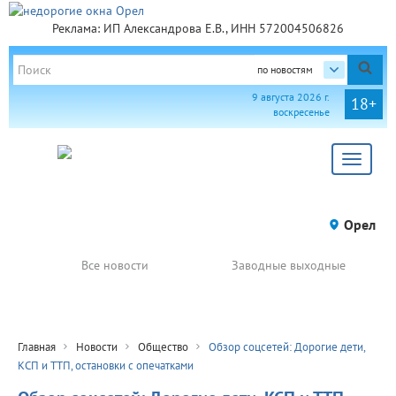
Реклама: ИП Александрова Е.В., ИНН 572004506826
по новостям
9 августа 2026 г.
18+
воскресенье
Toggle
navigat
Орел
Все новости
Заводные выходные
Главная
Новости
Общество
Обзор соцсетей: Дорогие дети,
КСП и ТТП, остановки с опечатками