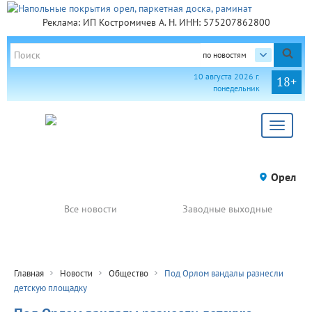
Реклама: ИП Костромичев А. Н. ИНН: 575207862800
по новостям
10 августа 2026 г.
18+
понедельник
Toggle
navigat
Орел
Все новости
Заводные выходные
Главная
Новости
Общество
Под Орлом вандалы разнесли
детскую площадку