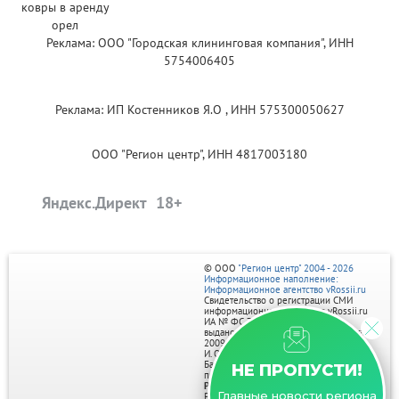
Реклама: ООО "Городская клининговая компания", ИНН
5754006405
Реклама: ИП Костенников Я.О , ИНН 575300050627
ООО "Регион центр", ИНН 4817003180
Яндекс.Директ
© ООО
"Регион центр" 2004 - 2026
Информационное наполнение:
Информационное агентство vRossii.ru
Свидетельство о регистрации СМИ
информационного агентства vRossii.ru
ИА № ФС 77‑35502
выдано РОСКОМНАДЗОРом 04 марта
2009г.
И. О. Главного редактора Нарыков А. Н.
Баннеры на портале размещаются на
НЕ ПРОПУСТИ!
правах рекламы.
Реклама на портале:
Главные новости региона
Рекламное агентство "Умный маркетинг"