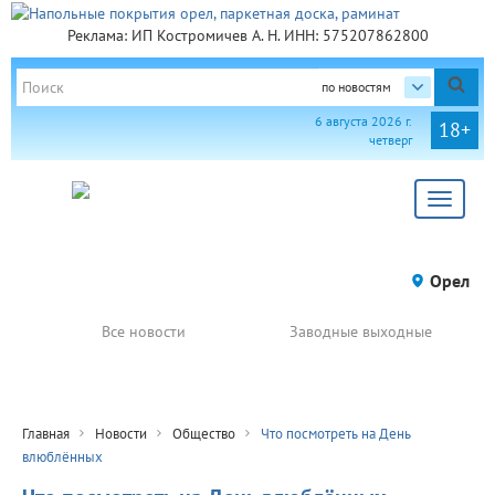
Реклама: ИП Костромичев А. Н. ИНН: 575207862800
по новостям
6 августа 2026 г.
18+
четверг
Toggle
navigat
Орел
Все новости
Заводные выходные
Главная
Новости
Общество
Что посмотреть на День
влюблённых