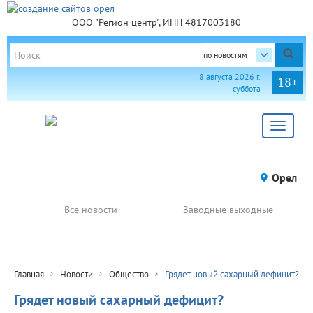
ООО "Регион центр", ИНН 4817003180
по новостям
8 августа 2026 г.
18+
суббота
Toggle
navigat
Орел
Все новости
Заводные выходные
Главная
Новости
Общество
Грядет новый сахарный дефицит?
Грядет новый сахарный дефицит?