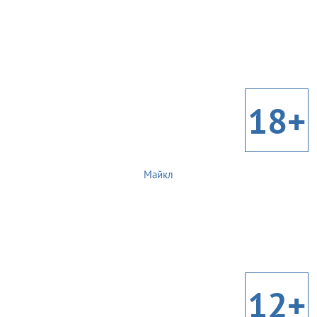
18+
Майкл
12+