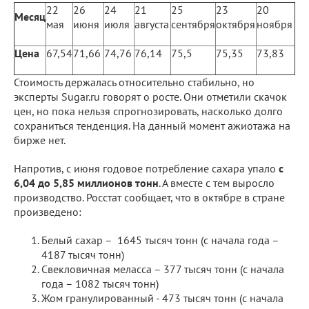
22
26
24
21
25
23
20
Месяц
мая
июня
июля
августа
сентября
октября
ноября
Цена
67,54
71,66
74,76
76,14
75,5
75,35
73,83
Стоимость держалась относительно стабильно, но
эксперты Sugar.ru говорят о росте. Они отметили скачок
цен, но пока нельзя спрогнозировать, насколько долго
сохраниться тенденция. На данный момент ажиотажа на
бирже нет.
Напротив, с июня годовое потребление сахара упало
с
6,04 до 5,85 миллионов тонн
. А вместе с тем выросло
производство. Росстат сообщает, что в октябре в стране
произведено:
Белый сахар – 1645 тысяч тонн (с начала года –
4187 тысяч тонн)
Свекловичная меласса – 377 тысяч тонн (с начала
года – 1082 тысяч тонн)
Жом гранулированный - 473 тысяч тонн (с начала