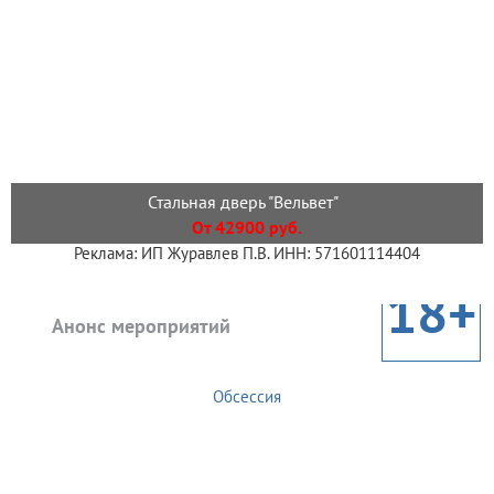
Стальная дверь "Вельвет"
От 42900 руб.
Реклама: ИП Журавлев П.В. ИНН: 571601114404
18+
Анонс мероприятий
Обсессия