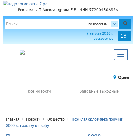
Реклама: ИП Александрова Е.В., ИНН 572004506826
по новостям
9 августа 2026 г.
18+
воскресенье
Toggle
navigat
Орел
Все новости
Заводные выходные
Главная
Новости
Общество
Пожилая орловчанка получит
8000 за находку в шкафу