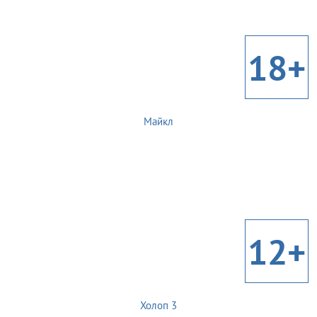
18+
Майкл
12+
Холоп 3