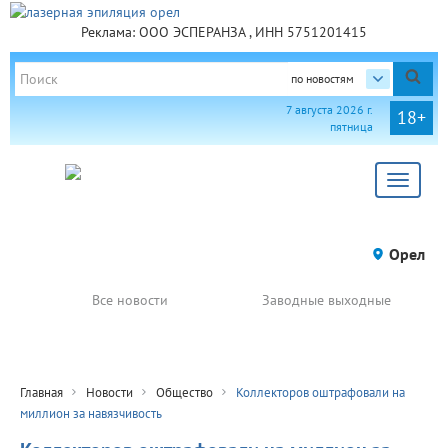
Реклама: ООО ЭСПЕРАНЗА , ИНН 5751201415
по новостям
7 августа 2026 г.
18+
пятница
Toggle
navigat
Орел
Все новости
Заводные выходные
Главная
Новости
Общество
Коллекторов оштрафовали на
миллион за навязчивость