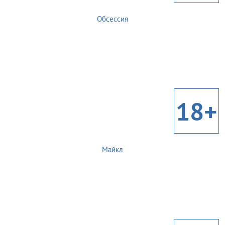
Обсессия
18+
Майкл