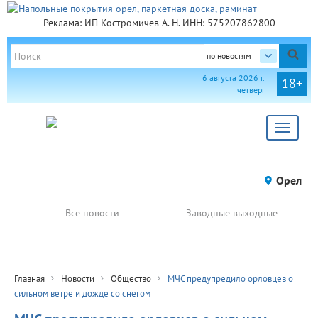
Реклама: ИП Костромичев А. Н. ИНН: 575207862800
по новостям
6 августа 2026 г.
18+
четверг
Toggle
navigat
Орел
Все новости
Заводные выходные
Главная
Новости
Общество
МЧС предупредило орловцев о
сильном ветре и дожде со снегом