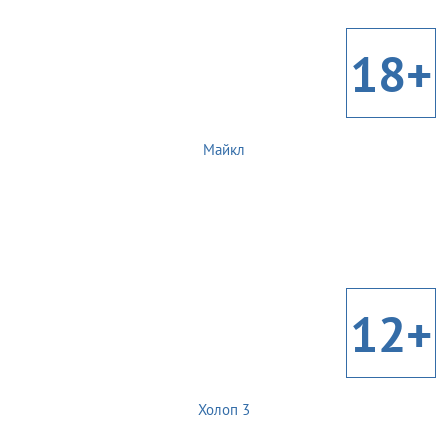
18+
Майкл
12+
Холоп 3