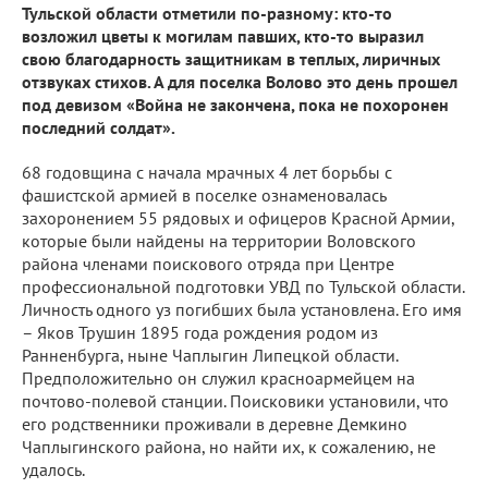
Тульской области отметили по-разному: кто-то
возложил цветы к могилам павших, кто-то выразил
свою благодарность защитникам в теплых, лиричных
отзвуках стихов. А для поселка Волово это день прошел
под девизом «Война не закончена, пока не похоронен
последний солдат».
68 годовщина с начала мрачных 4 лет борьбы с
фашистской армией в поселке ознаменовалась
захоронением 55 рядовых и офицеров Красной Армии,
которые были найдены на территории Воловского
района членами поискового отряда при Центре
профессиональной подготовки УВД по Тульской области.
Личность одного уз погибших была установлена. Его имя
– Яков Трушин 1895 года рождения родом из
Ранненбурга, ныне Чаплыгин Липецкой области.
Предположительно он служил красноармейцем на
почтово-полевой станции. Поисковики установили, что
его родственники проживали в деревне Демкино
Чаплыгинского района, но найти их, к сожалению, не
удалось.