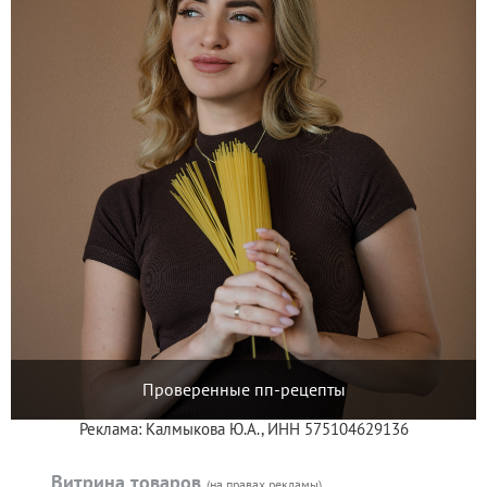
Проверенные пп-рецепты
Реклама: Калмыкова Ю.А., ИНН 575104629136
Витрина товаров
(на правах рекламы)