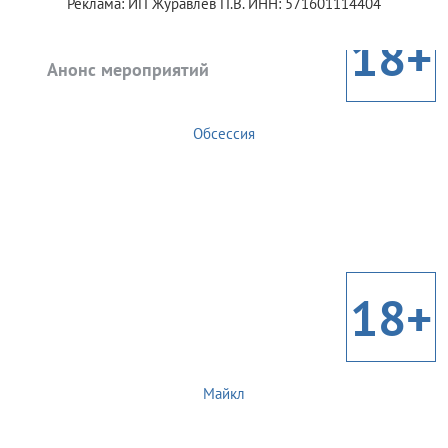
Реклама: ИП Журавлев П.В. ИНН: 571601114404
18+
Анонс мероприятий
Обсессия
18+
Майкл