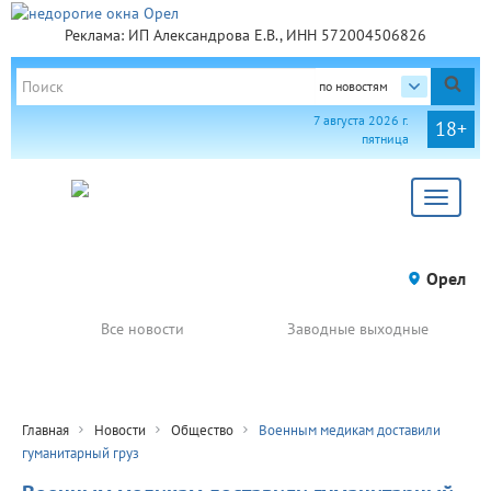
Реклама: ИП Александрова Е.В., ИНН 572004506826
по новостям
7 августа 2026 г.
18+
пятница
Toggle
navigat
Орел
Все новости
Заводные выходные
Главная
Новости
Общество
Военным медикам доставили
гуманитарный груз