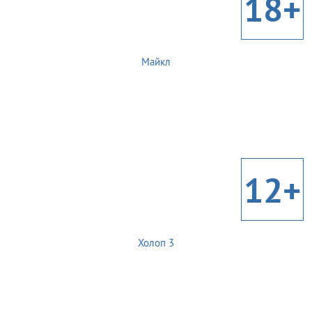
18+
Майкл
12+
Холоп 3