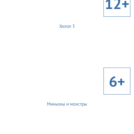
12+
Холоп 3
6+
Миньоны и монстры