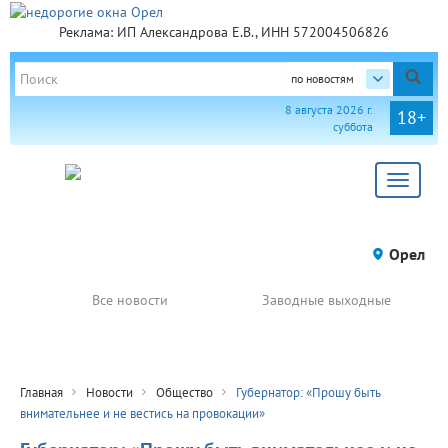
Реклама: ИП Александрова Е.В., ИНН 572004506826
по новостям
8 августа 2026 г.
18+
суббота
Toggle
navigat
Орел
Все новости
Заводные выходные
Главная
Новости
Общество
Губернатор: «Прошу быть
внимательнее и не вестись на провокации»