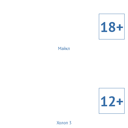
18+
Майкл
12+
Холоп 3