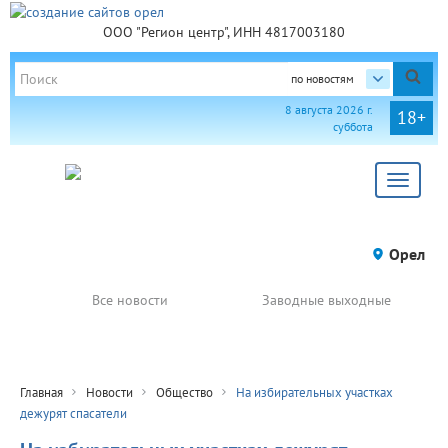
ООО "Регион центр", ИНН 4817003180
по новостям
8 августа 2026 г.
18+
суббота
Toggle
navigat
Орел
Все новости
Заводные выходные
Главная
Новости
Общество
На избирательных участках
дежурят спасатели