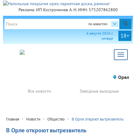
Реклама: ИП Костромичев А. Н. ИНН: 575207862800
по новостям
6 августа 2026 г.
18+
четверг
Toggle
navigat
Орел
Все новости
Заводные выходные
Главная
Новости
Общество
В Орле откроют вытрезвитель
В Орле откроют вытрезвитель