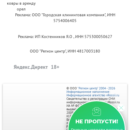
Реклама: ООО "Городская клининговая компания", ИНН
5754006405
Реклама: ИП Костенников Я.О , ИНН 575300050627
ООО "Регион центр", ИНН 4817003180
Яндекс.Директ
© ООО
"Регион центр" 2004 - 2026
Информационное наполнение:
Информационное агентство vRossii.ru
Свидетельство о регистрации СМИ
информационного агентства vRossii.ru
ИА № ФС 77‑35502
выдано РОСКОМНАДЗОРом 04 марта
2009г.
И. О. Главного редактора Нарыков А. Н.
Баннеры на портале размещаются на
НЕ ПРОПУСТИ!
правах рекламы.
Реклама на портале:
Главные новости региона