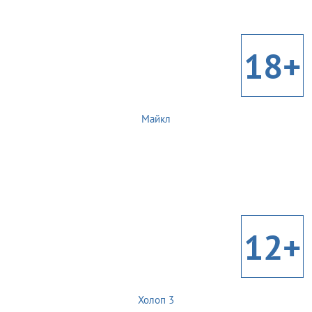
18+
Майкл
12+
Холоп 3