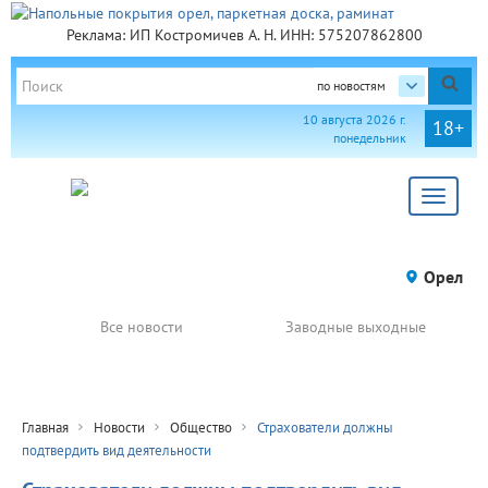
Реклама: ИП Костромичев А. Н. ИНН: 575207862800
по новостям
10 августа 2026 г.
18+
понедельник
Toggle
navigat
Орел
Все новости
Заводные выходные
Главная
Новости
Общество
Страхователи должны
подтвердить вид деятельности