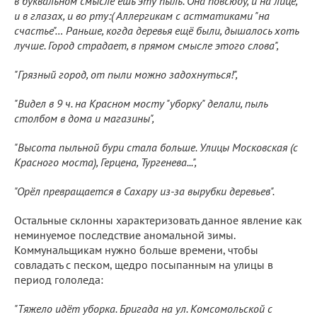
в буквальном смысле ешь эту пыль. Она повсюду, и на лице,
и в глазах, и во рту:( Аллергикам с астматиками "на
счастье"… Раньше, когда деревья ещё были, дышалось хоть
лучше. Город страдает, в прямом смысле этого слова",
"Грязный город, от пыли можно задохнуться!",
"Видел в 9 ч. на Красном мосту "уборку" делали, пыль
столбом в дома и магазины",
"Высота пыльной бури стала больше. Улицы Московская (с
Красного моста), Герцена, Тургенева...",
"Орёл превращается в Сахару из-за вырубки деревьев".
Остальные склонны характеризовать данное явление как
неминуемое последствие аномальной зимы.
Коммунальщикам нужно больше времени, чтобы
совладать с песком, щедро посыпанным на улицы в
период гололеда:
"Тяжело идёт уборка. Бригада на ул. Комсомольской с