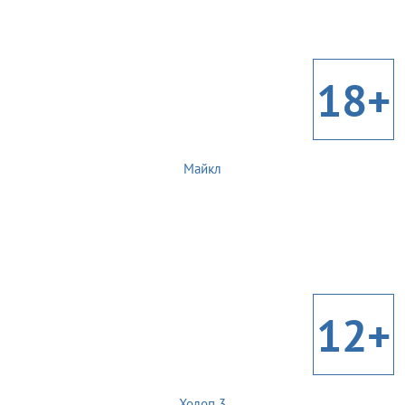
18+
Майкл
12+
Холоп 3