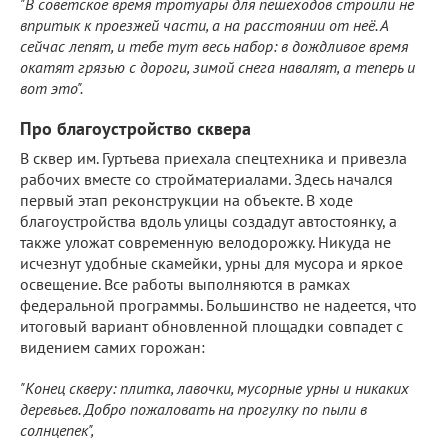
"В советское время тротуары для пешеходов строили не
впритык к проезжей части, а на расстоянии от неё. А
сейчас лепят, и тебе тут весь набор: в дождливое время
окатят грязью с дороги, зимой снега навалят, а теперь и
вот это".
Про благоустройство сквера
В сквер им. Гуртьева приехала спецтехника и привезла
рабочих вместе со стройматериалами. Здесь начался
первый этап реконструкции на объекте. В ходе
благоустройства вдоль улицы создадут автостоянку, а
также уложат современную велодорожку. Никуда не
исчезнут удобные скамейки, урны для мусора и яркое
освещение. Все работы выполняются в рамках
федеральной программы. Большинство не надеется, что
итоговый вариант обновленной площадки совпадет с
видением самих горожан:
"Конец скверу: плитка, лавочки, мусорные урны и никаких
деревьев. Добро пожаловать на прогулку по пыли в
солнцепек",