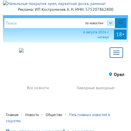
Реклама: ИП Костромичев А. Н. ИНН: 575207862800
по новостям
6 августа 2026 г.
18+
четверг
Toggle
navigat
Орел
Все новости
Заводные выходные
Главная
Новости
Общество
Пять главных новостей в
соцсетях