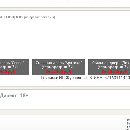
а товаров
(на правах рекламы)
дверь "Север"
Стальная дверь "Арктика"
Стальная дверь "Дик
разрыв 3к)
(терморазрыв 3к)
(терморазрыв 3к
900 руб.
От 41500 руб.
От 40100 руб.
Реклама: ИП Журавлев П.В. ИНН: 5716011144
.Директ
©
И
С