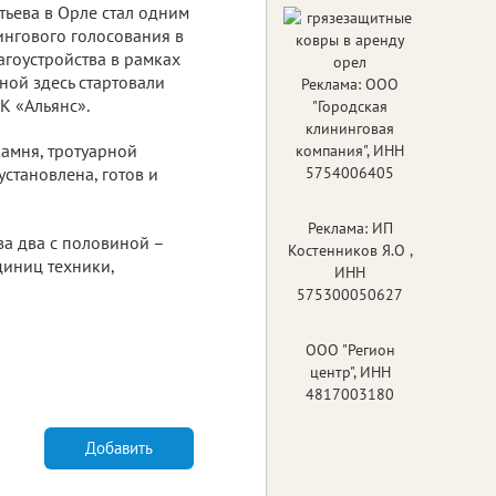
ртьева в Орле стал одним
ингового голосования в
агоустройства в рамках
ой здесь стартовали
Реклама: ООО
К «Альянс».
"Городская
клининговая
амня, тротуарной
компания", ИНН
установлена, готов и
5754006405
Реклама: ИП
за два с половиной –
Костенников Я.О ,
диниц техники,
ИНН
575300050627
ООО "Регион
центр", ИНН
4817003180
Добавить