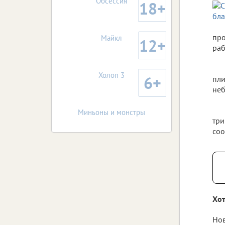
Обсессия
18+
про
Майкл
12+
раб
Холоп 3
6+
пли
неб
Миньоны и монстры
три
соо
Хот
Нов