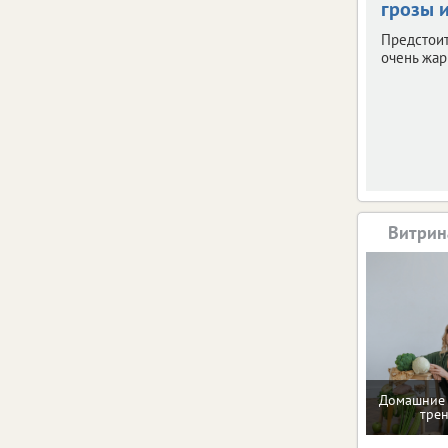
грозы и
Предстои
очень жар
Витрин
Домашние 
тре