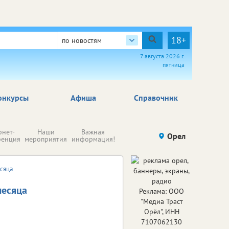
18+
по новостям
7 августа 2026 г.
пятница
онкурсы
Афиша
Справочник
Н
рнет-
Наши
Важная
Происшествия
Орел
Здоровье
комп
ренция
мероприятия
информация!
п
ре
есяца
месяца
Реклама: ООО
"Медиа Траст
Орёл", ИНН
7107062130