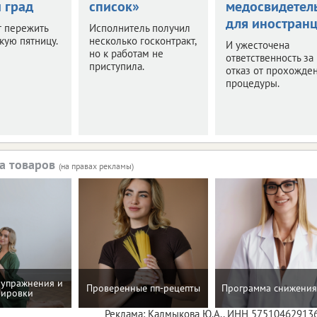
 град
список»
медосвидетел
для иностран
т пережить
Исполнитель получил
кую пятницу.
несколько госконтракт,
И ужесточена
но к работам не
ответственность за
приступила.
отказ от прохожде
процедуры.
а товаров
(на правах рекламы)
упражнения и
Проверенные пп-рецепты
Программа снижения
нировки
Реклама: Калмыкова Ю.А., ИНН 57510462913