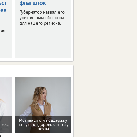
ьствования
флагшток
накроет
цев
Орловскую
Губернатор назвал его
область
уникальным объектом
для нашего региона.
Синоптики
ния
прогнозируют
знойные четверг и
пятницу.
Мотивацию и поддержку
Восстановление после
 веса
на пути к здоровью и телу
родов
мечты
6