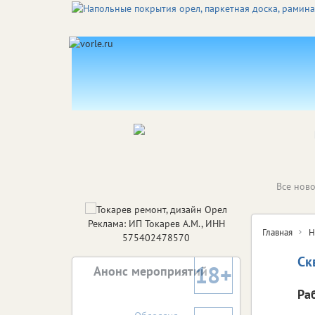
Все ново
Реклама: ИП Токарев А.М., ИНН
Главная
Н
575402478570
Ск
18+
Анонс мероприятий
Ра