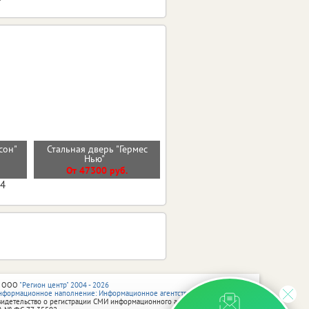
сон"
Стальная дверь "Гермес
Стальная дверь "Дуэт"
)
Нью"
От 36000 руб.
От 47300 руб.
04
 ООО
"Регион центр" 2004 - 2026
нформационное наполнение: Информационное агентство vRossii.ru
видетельство о регистрации СМИ информационного агентства vRossii.ru