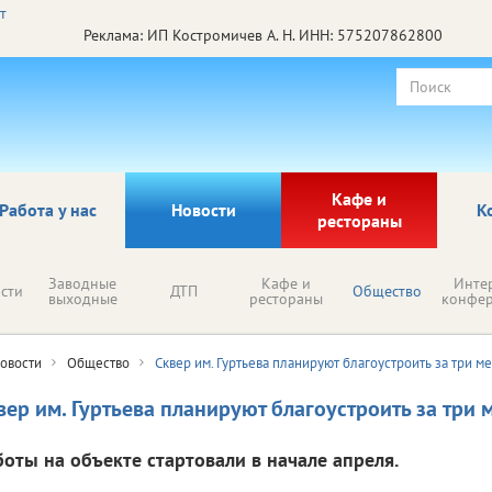
Реклама: ИП Костромичев А. Н. ИНН: 575207862800
Кафе и
Работа у нас
Новости
К
рестораны
Заводные
Кафе и
Инте
сти
ДТП
Общество
выходные
рестораны
конфе
овости
Общество
Сквер им. Гуртьева планируют благоустроить за три м
вер им. Гуртьева планируют благоустроить за три 
боты на объекте стартовали в начале апреля.