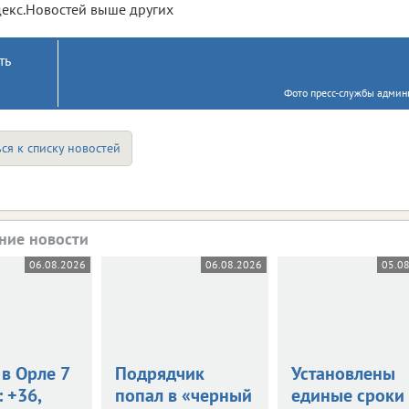
екс.Новостей выше других
ть
Фото пресс-службы админи
ся к списку новостей
ние новости
06.08.2026
06.08.2026
05.0
в Орле 7
Подрядчик
Установлены
: +36,
попал в «черный
единые сроки