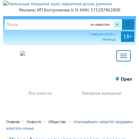
Реклама: ИП Костромичев А. Н. ИНН: 575207862800
по новостям
7 августа 2026 г.
18+
пятница
Toggle
navigat
Орел
Все новости
Заводные выходные
Главная
Новости
Общество
«Наливайкам» запретят продавать
алкоголь ночью