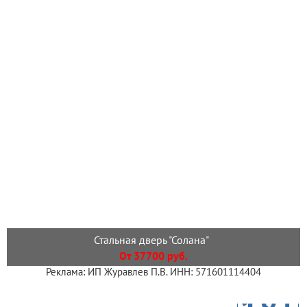
Стальная дверь "Солана"
От 37700 руб.
Реклама: ИП Журавлев П.В. ИНН: 571601114404