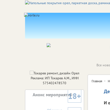
Все ново
Реклама: ИП Токарев А.М., ИНН
Главная
Н
575402478570
Де
18+
Анонс мероприятий
И 