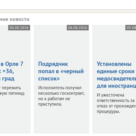
ние новости
06.08.2026
06.08.2026
05.0
в Орле 7
Подрядчик
Установлены
: +36,
попал в «черный
единые сроки
 град
список»
медосвидетел
для иностран
т пережить
Исполнитель получил
кую пятницу.
несколько госконтракт,
И ужесточена
но к работам не
ответственность за
приступила.
отказ от прохожде
процедуры.