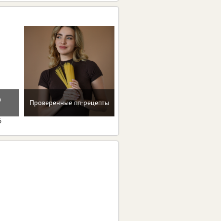
о
Помощь в преодолении
Проверенные пп-рецепты
пищевых зависимостей
6