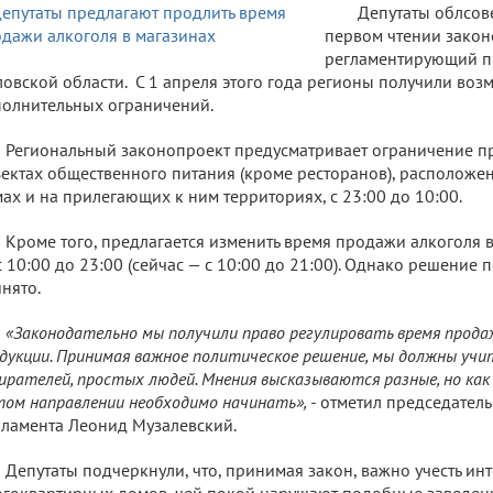
Депутаты облсов
первом чтении закон
регламентирующий п
овской области. С 1 апреля этого года регионы получили воз
олнительных ограничений.
Региональный законопроект предусматривает ограничение п
ектах общественного питания (кроме ресторанов), располож
ах и на прилегающих к ним территориях, с 23:00 до 10:00.
Кроме того, предлагается изменить время продажи алкоголя 
с 10:00 до 23:00 (сейчас — с 10:00 до 21:00). Однако решение 
нято.
«Законодательно мы получили право регулировать время прода
дукции. Принимая важное политическое решение, мы должны уч
ирателей, простых людей. Мнения высказываются разные, но как
том направлении необходимо начинать», -
отметил председатель
ламента Леонид Музалевский.
Депутаты подчеркнули, что, принимая закон, важно учесть ин
гоквартирных домов, чей покой нарушают подобные заведени