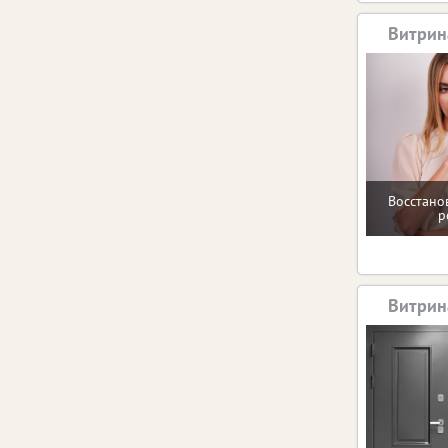
Витрин
Восстано
р
Витрин