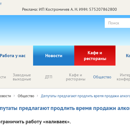
Реклама: ИП Костромичев А. Н. ИНН: 575207862800
Кафе и
Работа у нас
Новости
К
рестораны
Заводные
Кафе и
Инте
сти
ДТП
Общество
выходные
рестораны
конфе
овости
Общество
Депутаты предлагают продлить время продажи алкого
путаты предлагают продлить время продажи алко
ограничить работу «наливаек».