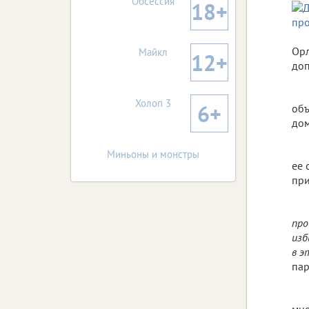
Обсессия
18+
Орл
Майкл
12+
доп
Холоп 3
6+
объ
дом
Миньоны и монстры
ее 
при
про
изб
в э
пар
мно