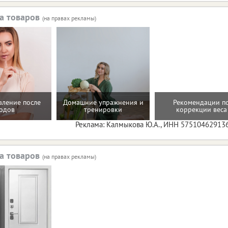
а товаров
(на правах рекламы)
вление после
Домашние упражнения и
Рекомендации п
одов
тренировки
коррекции веса
Реклама: Калмыкова Ю.А., ИНН 57510462913
а товаров
(на правах рекламы)