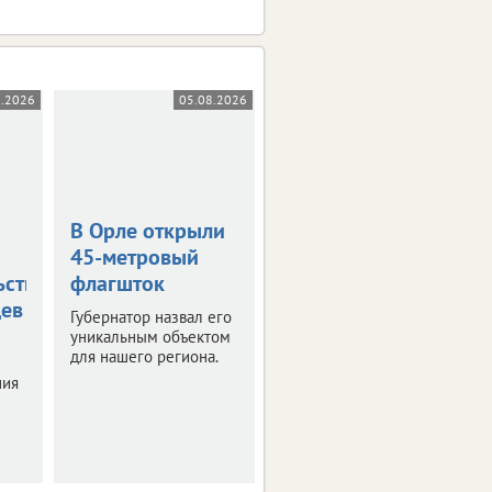
8.2026
05.08.2026
05.08.2026
В Орле открыли
Жара в +36
45-метровый
градусов
ьствования
флагшток
накроет
цев
Орловскую
Губернатор назвал его
область
уникальным объектом
для нашего региона.
Синоптики
ния
прогнозируют
знойные четверг и
пятницу.