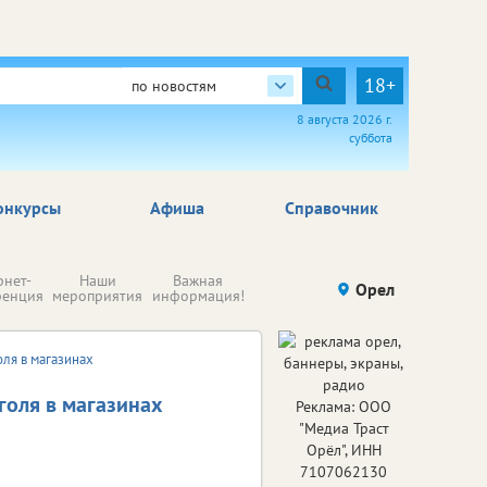
18+
по новостям
8 августа 2026 г.
суббота
онкурсы
Афиша
Справочник
Н
рнет-
Наши
Важная
Происшествия
Орел
Здоровье
комп
ренция
мероприятия
информация!
п
ре
ля в магазинах
голя в магазинах
Реклама: ООО
"Медиа Траст
Орёл", ИНН
7107062130