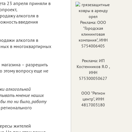
ета 23 апреля приняли в
опроект,
родажу алкоголя в
можность введения
Реклама: ООО
"Городская
клининговая
родажи алкоголя в
компания", ИНН
енных в многоквартирных
5754006405
Реклама: ИП
в магазина – разрешить
Костенников Я.О ,
по этому вопросу еще не
ИНН
575300050627
жи алкогольной
ООО "Регион
итывать мнение наших
центр", ИНН
 бы то ни было, работу
4817003180
 регионального
тересы жителей
я. Но при этом важно