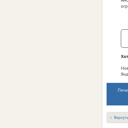
огр
Хот
Нов
Янд
Печа
Вернуть