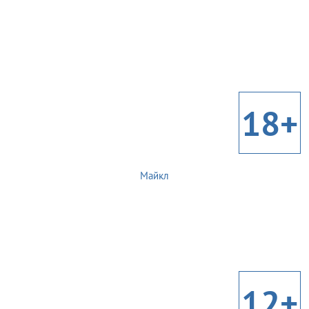
18+
Майкл
12+