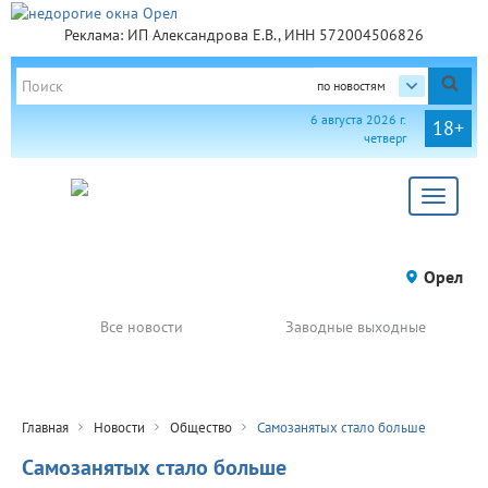
Реклама: ИП Александрова Е.В., ИНН 572004506826
по новостям
6 августа 2026 г.
18+
четверг
Toggle
navigat
Орел
Все новости
Заводные выходные
Главная
Новости
Общество
Самозанятых стало больше
Самозанятых стало больше