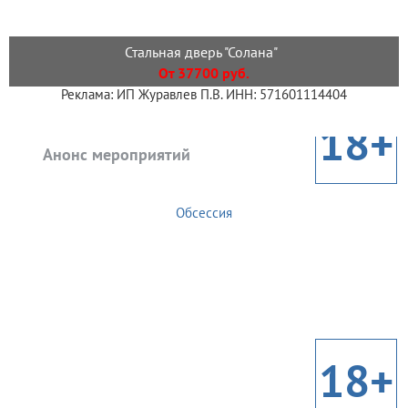
Стальная дверь "Солана"
От 37700 руб.
Реклама: ИП Журавлев П.В. ИНН: 571601114404
18+
Анонс мероприятий
Обсессия
18+