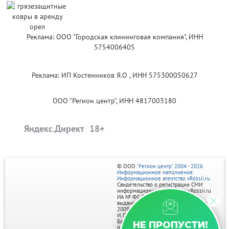
Реклама: ООО "Городская клининговая компания", ИНН
5754006405
Реклама: ИП Костенников Я.О , ИНН 575300050627
ООО "Регион центр", ИНН 4817003180
Яндекс.Директ
© ООО
"Регион центр" 2004 - 2026
Информационное наполнение:
Информационное агентство vRossii.ru
Свидетельство о регистрации СМИ
информационного агентства vRossii.ru
ИА № ФС 77‑35502
выдано РОСКОМНАДЗОРом 04 марта
2009г.
И. О. Главного редактора Нарыков А. Н.
Баннеры на портале размещаются на
НЕ ПРОПУСТИ!
правах рекламы.