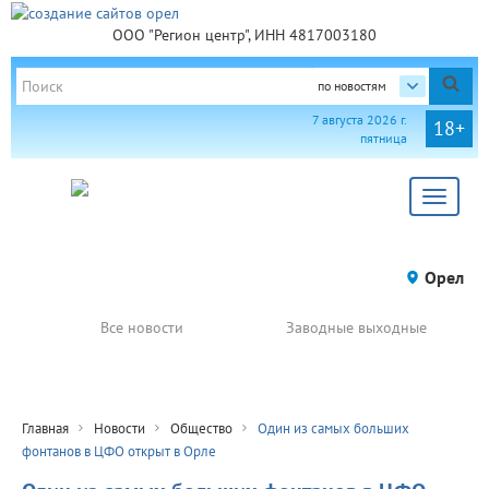
ООО "Регион центр", ИНН 4817003180
по новостям
7 августа 2026 г.
18+
пятница
Toggle
navigat
Орел
Все новости
Заводные выходные
Главная
Новости
Общество
Один из самых больших
фонтанов в ЦФО открыт в Орле