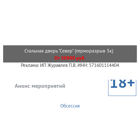
Стальная дверь "Север" (терморазрыв 3к)
От 38900 руб.
Реклама: ИП Журавлев П.В. ИНН: 571601114404
18+
Анонс мероприятий
Обсессия