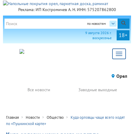
Реклама: ИП Костромичев А. Н. ИНН: 575207862800
по новостям
9 августа 2026 г.
18+
воскресенье
Toggle
navigat
Орел
Все новости
Заводные выходные
Главная
Новости
Общество
Куда орловцы чаще всего ходят
по «Пушкинской карте»