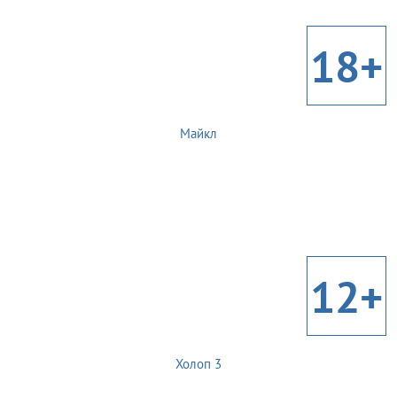
18+
Майкл
12+
Холоп 3