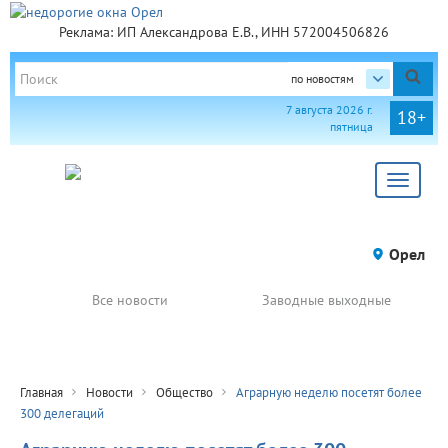
Реклама: ИП Александрова Е.В., ИНН 572004506826
по новостям
7 августа 2026 г.
18+
пятница
Toggle
navigat
Орел
Все новости
Заводные выходные
Главная
Новости
Общество
Аграрную неделю посетят более
300 делегаций