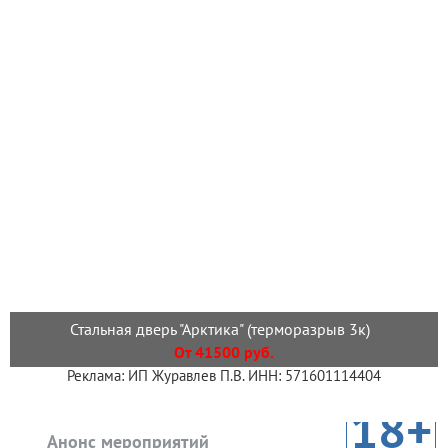
Стальная дверь "Арктика" (терморазрыв 3к)
От 41500 руб.
Реклама: ИП Журавлев П.В. ИНН: 571601114404
18+
Анонс мероприятий