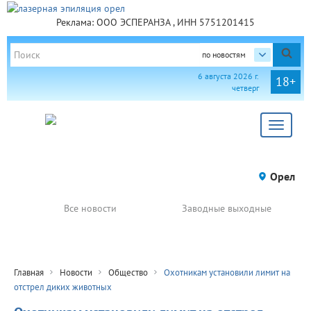
Реклама: ООО ЭСПЕРАНЗА , ИНН 5751201415
по новостям
6 августа 2026 г.
18+
четверг
Toggle
navigat
Орел
Все новости
Заводные выходные
Главная
Новости
Общество
Охотникам установили лимит на
отстрел диких животных