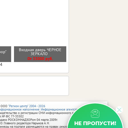
Входная дверь ЧЕРНОЕ
сфор"
Стальная дверь "Викинг"
ЗЕРКАЛО
От 40800 руб.
От 33000 руб.
04
 ООО
"Регион центр" 2004 - 2026
нформационное наполнение: Информационное агентство vRossii.ru
видетельство о регистрации СМИ информационного агентства vRossii.ru
А № ФС 77‑35502
ыдано РОСКОМНАДЗОРом 04 марта 2009г.
НЕ ПРОПУСТИ!
 О. Главного редактора Нарыков А. Н.
аннеры на портале размещаются на правах рекламы.