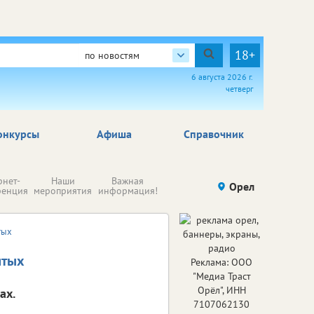
18+
по новостям
6 августа 2026 г.
четверг
онкурсы
Афиша
Справочник
Н
рнет-
Наши
Важная
Происшествия
Орел
Здоровье
комп
ренция
мероприятия
информация!
п
ре
тых
ятых
Реклама: ООО
"Медиа Траст
Орёл", ИНН
ах.
7107062130