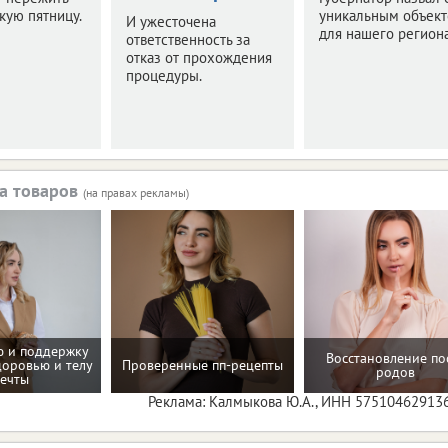
кую пятницу.
уникальным объек
И ужесточена
для нашего региона
ответственность за
отказ от прохождения
процедуры.
а товаров
(на правах рекламы)
 и поддержку
Восстановление по
доровью и телу
Проверенные пп-рецепты
родов
ечты
Реклама: Калмыкова Ю.А., ИНН 57510462913