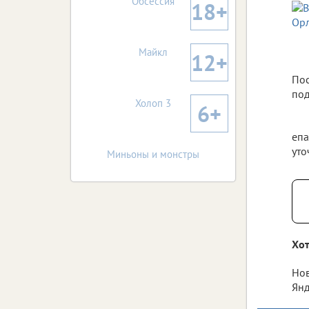
Обсессия
18+
Майкл
12+
Пос
под
Холоп 3
6+
епа
уто
Миньоны и монстры
Хот
Нов
Янд