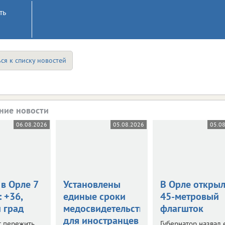
ть
ся к списку новостей
ние новости
06.08.2026
05.08.2026
05.0
в Орле 7
Установлены
В Орле откры
: +36,
единые сроки
45-метровый
 град
медосвидетельствования
флагшток
для иностранцев
т пережить
Губернатор назвал 