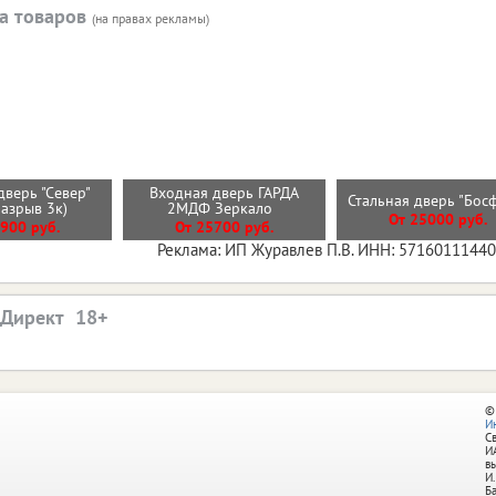
а товаров
(на правах рекламы)
дверь "Север"
Входная дверь ГАРДА
Стальная дверь "Бо
разрыв 3к)
2МДФ Зеркало
От 25000 руб.
900 руб.
От 25700 руб.
Реклама: ИП Журавлев П.В. ИНН: 5716011144
.Директ
©
И
С
И
в
И.
Б