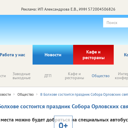
Реклама: ИП Александрова Е.В., ИНН 572004506826
Кафе и
Работа у нас
Новости
К
рестораны
Заводные
Кафе и
Инте
сти
ДТП
Общество
выходные
рестораны
конфе
овости
Общество
В Болхове состоится праздник Собора Орловских свя
Болхове состоится праздник Собора Орловских св
 места можно будет добраться на специальных автобус
0+