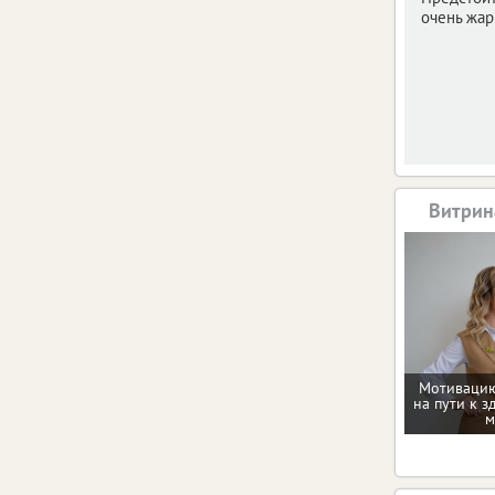
очень жар
Витрин
Мотивацию
на пути к з
м