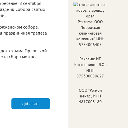
ресенье, 8 сентября,
раздник Собора святых
ии.
Реклама: ООО
браженском соборе.
"Городская
ся праздничная трапеза
клининговая
компания", ИНН
5754006405
аждого храма Орловской
места сбора можно
Реклама: ИП
Костенников Я.О ,
ИНН
575300050627
ООО "Регион
центр", ИНН
4817003180
Добавить