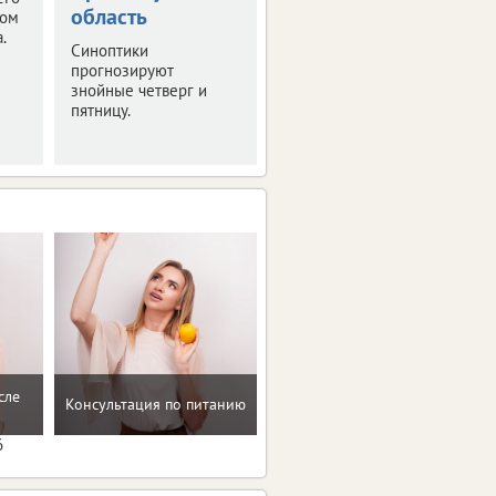
ближайшие выходные.
область
том
Рассказываем
.
Синоптики
подробности.
прогнозируют
знойные четверг и
пятницу.
сле
Консультация по питанию
Программа снижения веса
6