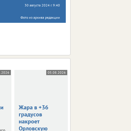
30 августа 2024 г. 9:40
Фото из архива редакции
8.2026
05.08.2026
05.08.2026
0+
ли
Жара в +36
В Орле пройдет
градусов
День меда
накроет
Тематическая ярмарка
Орловскую
развернется уже в
его