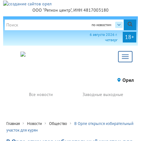
ООО "Регион центр", ИНН 4817003180
по новостям
6 августа 2026 г.
18+
четверг
Toggle
navigat
Орел
Все новости
Заводные выходные
Главная
Новости
Общество
В Орле открылся избирательный
участок для курян