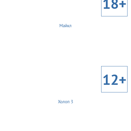
18+
Майкл
12+
Холоп 3