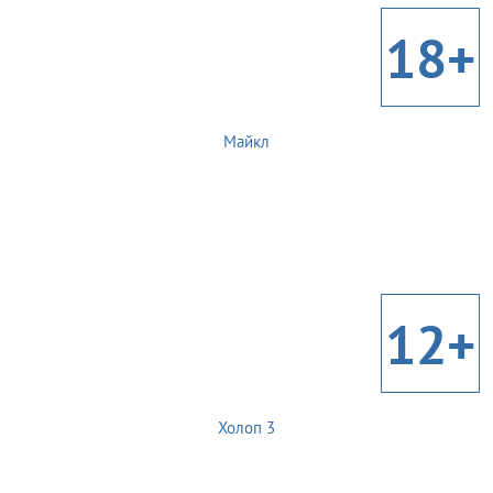
18+
Майкл
12+
Холоп 3