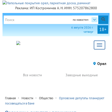
Реклама: ИП Костромичев А. Н. ИНН: 575207862800
по новостям
6 августа 2026 г.
18+
четверг
Toggle
navigat
Орел
Все новости
Заводные выходные
Главная
Новости
Общество
Орловские депутаты планируют
посовещаться в бане