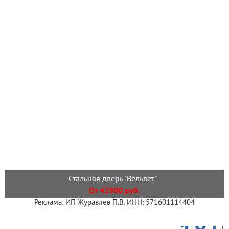
Стальная дверь "Вельвет"
От 42900 руб.
Реклама: ИП Журавлев П.В. ИНН: 571601114404