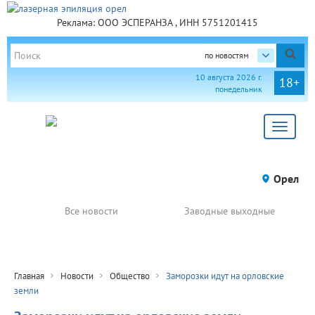
Реклама: ООО ЭСПЕРАНЗА , ИНН 5751201415
по новостям
10 августа 2026 г.
18+
понедельник
Toggle
navigat
Орел
Все новости
Заводные выходные
Главная
Новости
Общество
Заморозки идут на орловские
земли