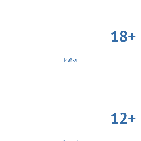
18+
Майкл
12+