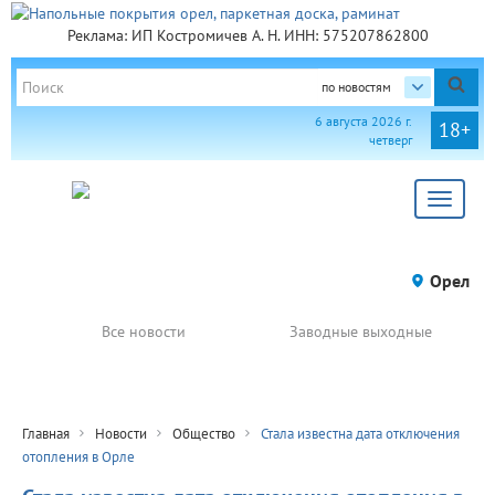
Реклама: ИП Костромичев А. Н. ИНН: 575207862800
по новостям
6 августа 2026 г.
18+
четверг
Toggle
navigat
Орел
Все новости
Заводные выходные
Главная
Новости
Общество
Стала известна дата отключения
отопления в Орле