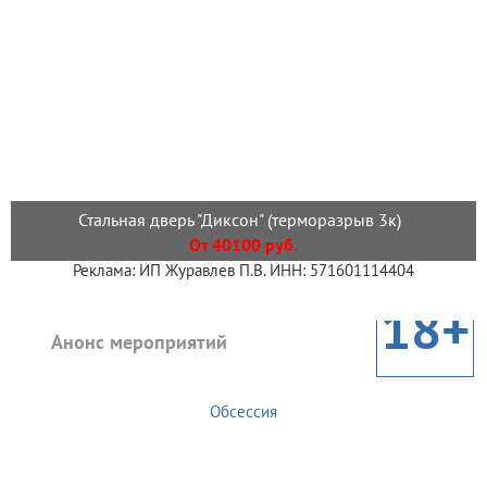
Стальная дверь "Диксон" (терморазрыв 3к)
От 40100 руб.
Реклама: ИП Журавлев П.В. ИНН: 571601114404
18+
Анонс мероприятий
Обсессия