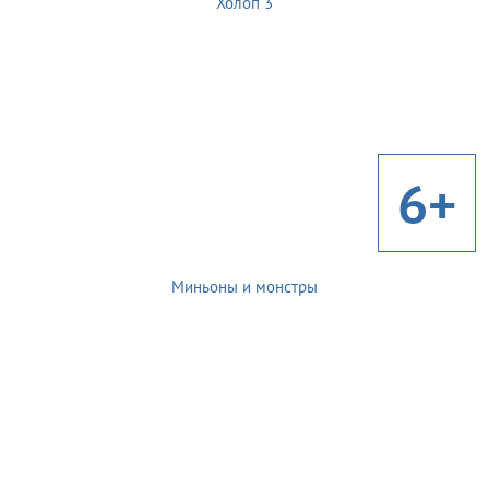
Холоп 3
6+
Миньоны и монстры