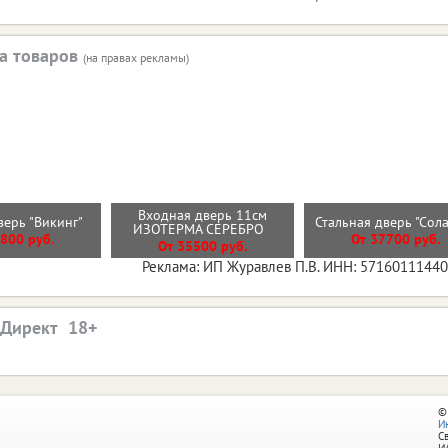
а товаров
(на правах рекламы)
Входная дверь 11см
верь "Викинг"
Стальная дверь "Сол
ИЗОТЕРМА СЕРЕБРО
800 руб.
От 37700 руб.
От 35500 руб.
Реклама: ИП Журавлев П.В. ИНН: 5716011144
.Директ
©
И
С
И