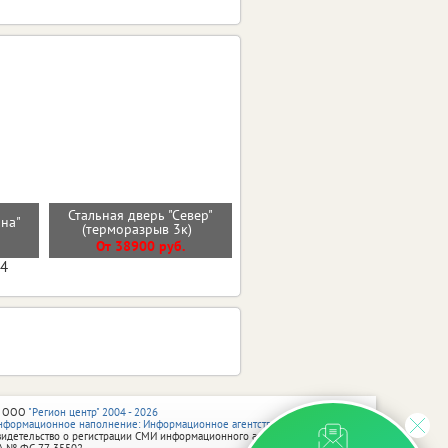
Стальная дверь "Север"
ана"
Стальная дверь "Дуэт"
(терморазрыв 3к)
От 36000 руб.
От 38900 руб.
04
 ООО
"Регион центр" 2004 - 2026
нформационное наполнение: Информационное агентство vRossii.ru
видетельство о регистрации СМИ информационного агентства vRossii.ru
А № ФС 77‑35502