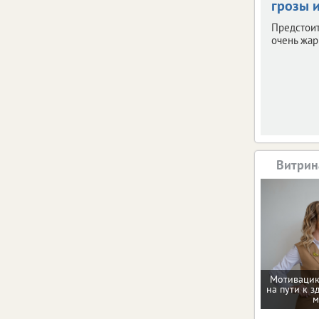
грозы и
Предстои
очень жар
Витрин
Мотивацию
на пути к з
м