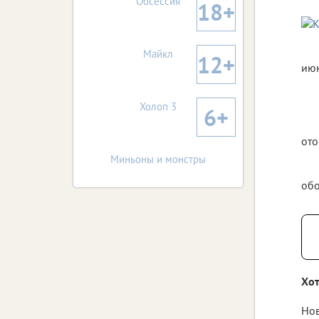
Обсессия
18+
Майкл
12+
июн
Холоп 3
6+
ото
Миньоны и монстры
обо
Хот
Нов