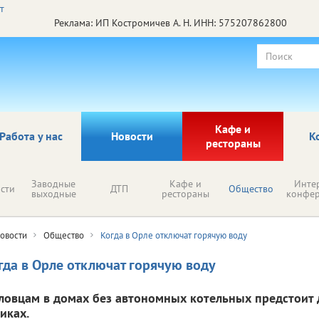
Реклама: ИП Костромичев А. Н. ИНН: 575207862800
Кафе и
Работа у нас
Новости
К
рестораны
Заводные
Кафе и
Инте
сти
ДТП
Общество
выходные
рестораны
конфе
овости
Общество
Когда в Орле отключат горячую воду
гда в Орле отключат горячую воду
ловцам в домах без автономных котельных предстоит 
иках.