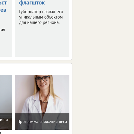
ьствования
флагшток
накроет
цев
Орловскую
Губернатор назвал его
область
уникальным объектом
для нашего региона.
Синоптики
ния
прогнозируют
знойные четверг и
пятницу.
ия и
Помощь в преодолении
Программа снижения веса
пищевых зависимостей
6