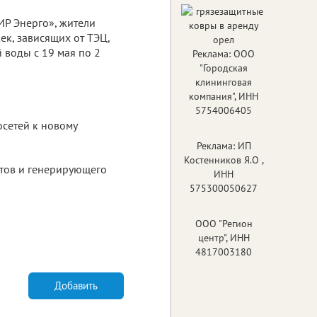
ИР Энерго», жители
ек, зависящих от ТЭЦ,
й воды с 19 мая по 2
Реклама: ООО
"Городская
клининговая
компания", ИНН
5754006405
осетей к новому
Реклама: ИП
Костенников Я.О ,
ктов и генерирующего
ИНН
575300050627
ООО "Регион
центр", ИНН
4817003180
Добавить