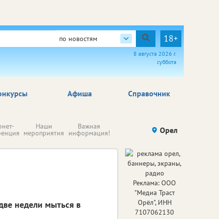
18+
по новостям
8 августа 2026 г.
суббота
онкурсы
Афиша
Справочник
Н
рнет-
Наши
Важная
Происшествия
Орел
Здоровье
комп
ренция
мероприятия
информация!
п
ре
Реклама: ООО
"Медиа Траст
Орёл", ИНН
две недели мыться в
7107062130