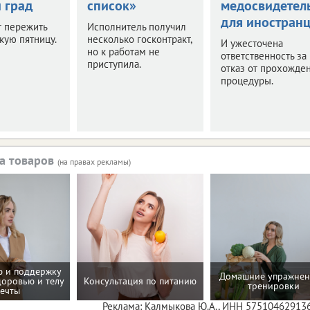
 град
список»
медосвидетел
для иностран
т пережить
Исполнитель получил
кую пятницу.
несколько госконтракт,
И ужесточена
но к работам не
ответственность за
приступила.
отказ от прохожде
процедуры.
а товаров
(на правах рекламы)
 и поддержку
Домашние упражнен
доровью и телу
Консультация по питанию
тренировки
ечты
Реклама: Калмыкова Ю.А., ИНН 57510462913