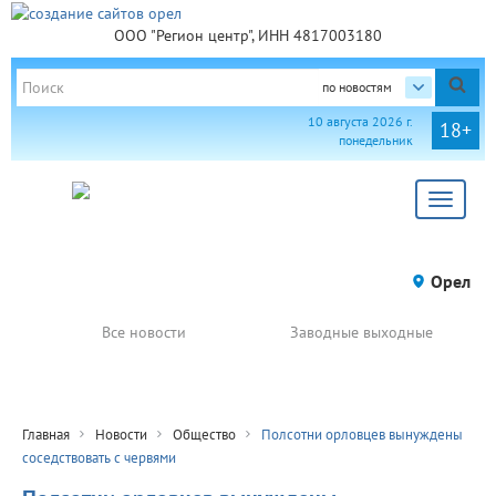
ООО "Регион центр", ИНН 4817003180
по новостям
10 августа 2026 г.
18+
понедельник
Toggle
navigat
Орел
Все новости
Заводные выходные
Главная
Новости
Общество
Полсотни орловцев вынуждены
соседствовать с червями