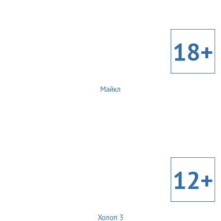
18+
Майкл
12+
Холоп 3