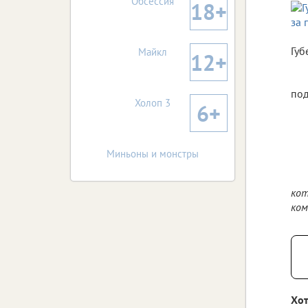
Обсессия
18+
Губ
Майкл
12+
под
Холоп 3
6+
Миньоны и монстры
кот
ком
Хот