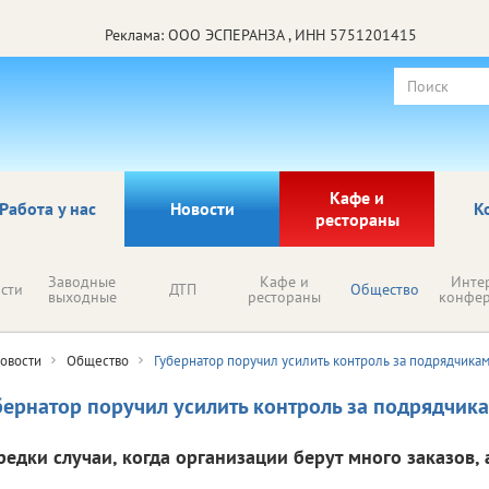
Реклама: ООО ЭСПЕРАНЗА , ИНН 5751201415
Кафе и
Работа у нас
Новости
К
рестораны
Заводные
Кафе и
Инте
сти
ДТП
Общество
выходные
рестораны
конфе
овости
Общество
Губернатор поручил усилить контроль за подрядчика
бернатор поручил усилить контроль за подрядчик
редки случаи, когда организации берут много заказов, 