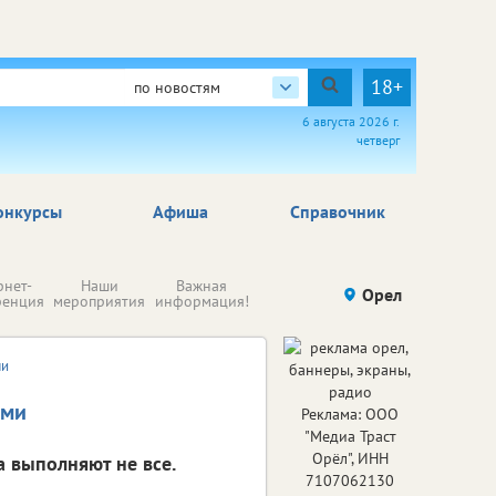
18+
по новостям
6 августа 2026 г.
четверг
онкурсы
Афиша
Справочник
Н
рнет-
Наши
Важная
Происшествия
Орел
Здоровье
комп
ренция
мероприятия
информация!
п
ре
ми
ами
Реклама: ООО
"Медиа Траст
Орёл", ИНН
а выполняют не все.
7107062130