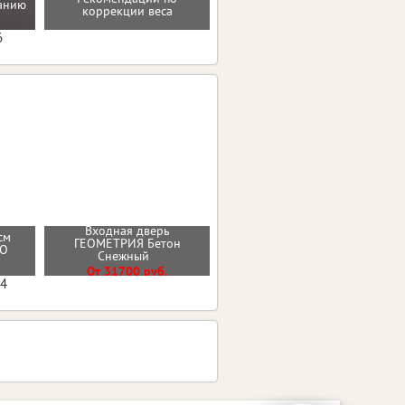
танию
Программа снижения веса
коррекции веса
6
Входная дверь
см
Стальная дверь Арктика с
ГЕОМЕТРИЯ Бетон
РО
окном
Снежный
От 56100 руб.
От 31700 руб.
04