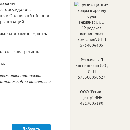
главами
ая обсуждалось
ов в Орловской области.
организаций.
Реклама: ООО
"Городская
емые «пирамиды», когда
клининговая
.
компания", ИНН
5754006405
казал глава региона.
Реклама: ИП
ты.
Костенников Я.О ,
ИНН
авансовых платежей,
575300050627
антиями. Это касается и
ООО "Регион
центр", ИНН
4817003180
Добавить