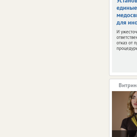
Устано
единые
медосв
для ин
И ужесто
ответстве
отказ от 
процедур
Витрин