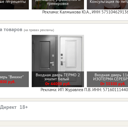
ые пп-рецепты
Консультация по пи
тренировки
Реклама: Калмыкова Ю.А., ИНН 57510462913
а товаров
(на правах рекламы)
Входная дверь ТЕРМО 2
Входная дверь 11
верь "Викинг"
эмалит белый
ИЗОТЕРМА СЕРЕБ
800 руб.
От 44000 руб.
От 35500 руб.
Реклама: ИП Журавлев П.В. ИНН: 5716011144
.Директ