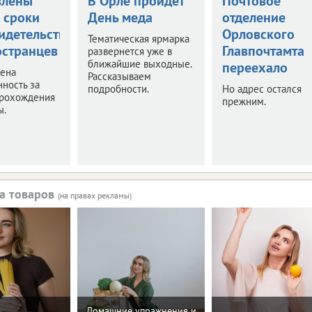
влены
В Орле пройдет
Почтовое
 сроки
День меда
отделение
идетельствования
Орловского
Тематическая ярмарка
остранцев
Главпочтамта
развернется уже в
ближайшие выходные.
переехало
чена
Рассказываем
нность за
подробности.
Но адрес остался
прохождения
прежним.
ы.
а товаров
(на правах рекламы)
Домашние упражнения и