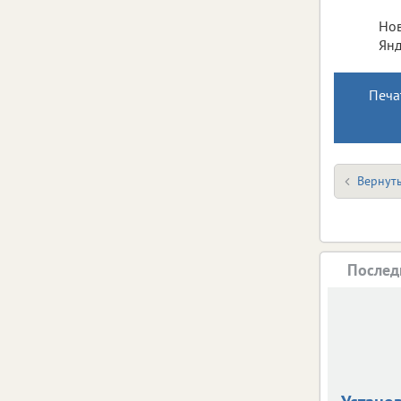
Нов
Янд
Печа
Вернуть
Послед