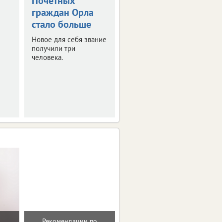
Почетных
В Орле открыли
граждан Орла
Аллею
стало больше
Победителей
Новое для себя звание
В парке Победы
получили три
установлены бюсты
человека.
известных
военачальников.
Рекомендации по